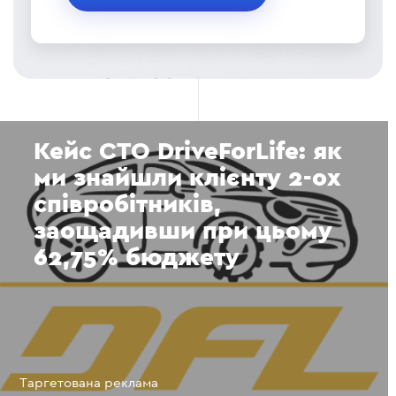
Кейс СТО DriveForLife: як
ми знайшли клієнту 2-ох
співробітників,
заощадивши при цьому
62,75% бюджету
Таргетована реклама