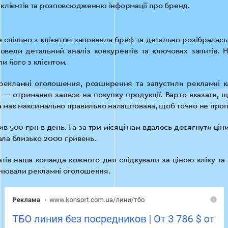
клієнтів та розповсюдженню інформації про бренд.
спільно з клієнтом заповнила бриф та детально розібралась 
ровели детальний аналіз конкурентів та ключових запитів. 
и його з клієнтом.
 рекламні оголошення, розширення та запустили рекламні ка
ль — отримання заявок на покупку продукції. Варто вказати, 
а має максимально правильно налаштована, щоб точно не проп
 500 грн в день. Та за три місяці нам вдалось досягнути ціни
дала близько 2000 гривень.
тів наша команда кожного дня слідкували за ціною кліку та
інювали рекламні оголошення.