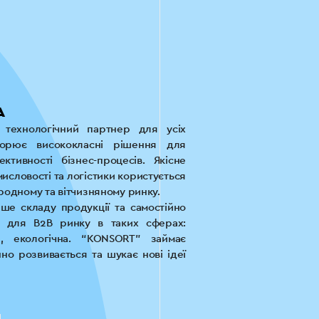
А
ехнологічний партнер для усіх
творює висококласні рішення для
ктивності бізнес-процесів. Якісне
словості та логістики користується
одному та вітчизняному ринку.
е складу продукції та самостійно
у для В2В ринку в таких сферах:
а, екологічна. “KONSORT” займає
нно розвивається та шукає нові ідеї