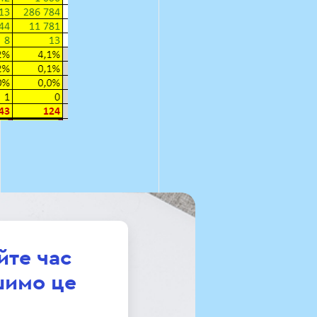
йте час
шимо це