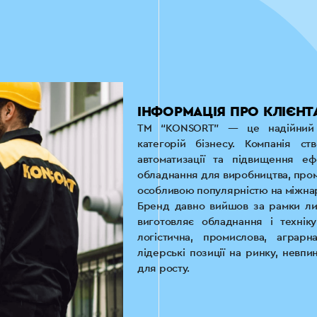
ІНФОРМАЦІЯ ПРО КЛІЄНТ
ТМ “KONSORT” — це надійний т
категорій бізнесу. Компанія с
автоматизації та підвищення ефе
обладнання для виробництва, проми
особливою популярністю на міжнар
Бренд давно вийшов за рамки лиш
виготовляє обладнання і технік
логістична, промислова, аграрн
лідерські позиції на ринку, невпи
для росту.