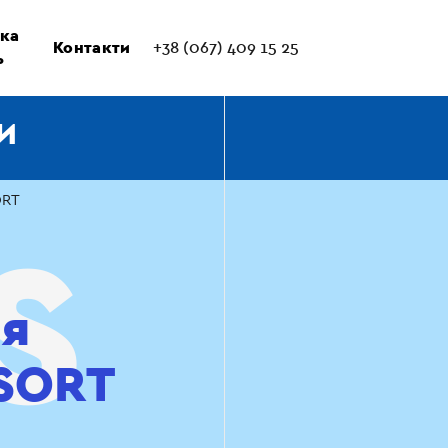
ка
Контакти
+38 (067) 409 15 25
ь
И
ORT
ля
SORT