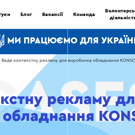
Волонтерсь
гуки
Блог
Вакансії
Команда
діяльніст
МИ ПРАЦЮЄМО ДЛЯ УКРАЇН
›
Веде контекстну рекламу для виробника обладнання KONS
екстну рекламу д
 обладнання KON