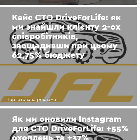
Кейс СТО DriveForLife: як
ми знайшли клієнту 2-ох
співробітників,
заощадивши при цьому
62,75% бюджету
Таргетована реклама
Як ми оновили Instagram
для СТО DriveForLife: +55%
охоплень та +37%