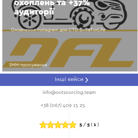
охоплень та +37%
аудиторії
Оновлення Instagram для СТО DriveForLife
SMM-просування
Інші кейси
info@outsourcing.team
+38 (067) 409 15 25
5
/
5
(
1
)