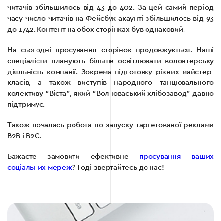
читачів збільшилось від 43 до 402. За цей самий період
часу число читачів на Фейсбук акаунті збільшилось від 93
до 1742. Контент на обох сторінках був однаковий.
На сьогодні просування сторінок продовжується. Наші
спеціалісти планують більше освітлювати волонтерську
діяльність компанії. Зокрема підготовку різних майстер-
класів, а також виступів народного танцювального
колективу “Віста”, який “Волноваський хлібозавод” давно
підтримує.
Також почалась робота по запуску таргетованої реклами
В2В і В2С.
Бажаєте замовити ефективне
просування ваших
соціальних мереж
? Тоді звертайтесь до нас!