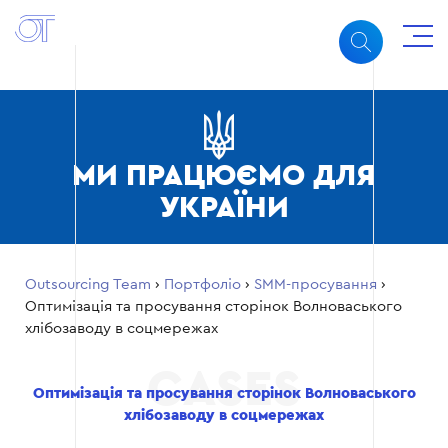
МИ ПРАЦЮЄМО ДЛЯ
УКРАЇНИ
Outsourcing Team
›
Портфоліо
›
SMM-просування
›
Оптимізація та просування сторінок Волноваського
хлібозаводу в соцмережах
Оптимізація та просування сторінок Волноваського
хлібозаводу в соцмережах