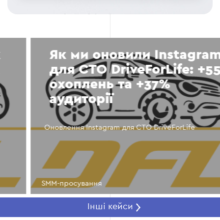
Як ми оновили Instagram
для СТО DriveForLife: +55%
охоплень та +37%
аудиторії
Оновлення Instagram для СТО DriveForLife
SMM-просування
Інші кейси