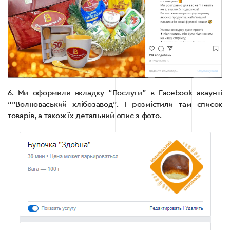
6. Ми оформили вкладку “Послуги” в Facebook акаунті
“”Волноваський хлібозавод”. І розмістили там список
товарів, а також їх детальний опис з фото.