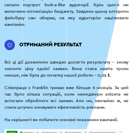
склали портрет look-a-like аудиторії. Крім цього ми
включили оптимізацію бюджету. Завдяки цьому алгоритм
фейсбуку сам обирав, на яку аудиторію націлювати
кампанію.
ОТРИМАНИЙ РЕЗУЛЬТАТ
Всі ці дії дозволили швидко досягти результату – знову
знизити ціну однієї заявки. Вона стала навіть трохи
менше, ніж була до початку нашої роботи – 0,29 $.
Співпраця з Franklin триває вже більше 6 місяців. За цей
час було кілька ситуацій, коли менеджери клієнта не
встигали обробляти всі заявки. Але ми, звичайно ж, не
стали штучно знижувати ефективність реклами.
На скрішноті ви побачите основні показники кампанії.