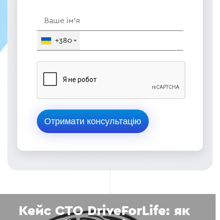
+380
Кейс СТО DriveForLife: як