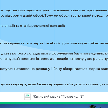
ом, що на сьогоднішній день основним каналом просування н
тає лідером у даній сфері. Тому ми обрали саме такий метод п
план дій та етапів рекламної кампанії:
 генерації заявок через Facebook. Для початку потрібно визн
у, суть котрого складається з формування бази потенційних кл
 клієнт, який проявив інтерес до товарів чи послуг, що реклам
стувач натискає на рекламу і йому відкривається форма зая
ь до менеджера, який безпосередньо зв’язується з потенційн