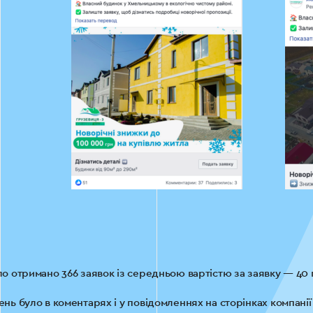
ло отримано 366 заявок із середньою вартістю за заявку — 40 
ень було в коментарях і у повідомленнях на сторінках компанії 