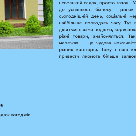
невеликий садок, просто газон. 
до успішності бізнесу і ринок
сьогоднішній день, соціальні м
найбільше проводять часу. Тут в
діляться своїми подіями, корисно
різні товари, знайомляться. Та
мережах — це чудова можливість
різних категорій. Тому і наш к
привести якомога більше заявок
таргетовану рекламу Facebook & I
перший наш кейс по нерухомості, 
роботи з упевненістю в позитивном
!Увага, чинності набрали нові вимо
попасти під штраф
Вимоги до сайтів забудовників
ша
даж котеджів