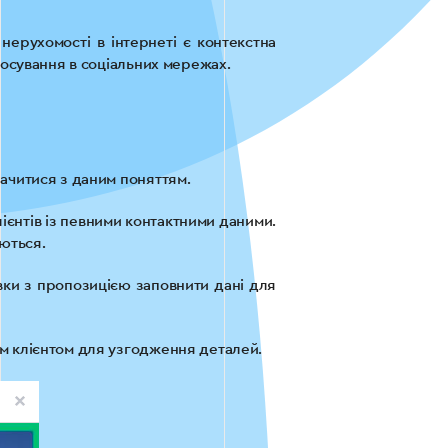
ерухомості в інтернеті є контекстна
росування в соціальних мережах.
ачитися з даним поняттям.
ієнтів із певними контактними даними.
уються.
вки з пропозицією заповнити дані для
им клієнтом для узгодження деталей.