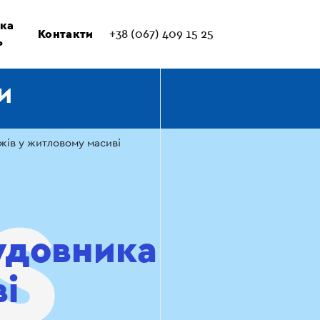
ка
Контакти
+38 (067) 409 15 25
ь
И
жів у житловому масиві
удовника
і