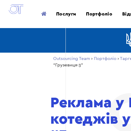
Послуги
Портфоліо
Від
Outsourcing Team
›
Портфоліо
›
Тарг
“Грузевиця-3”
Реклама у
котеджів 