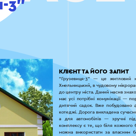
я-3”
КЛІЄНТ ТА ЙОГО ЗАПИТ
“Грузевиця-3” — це житловий м
Хмельницький, в чудовому мікрорай
до центру міста. Даний масив знаход
має усі потрібні комунікації — п
дитячий садок. Вже побудовано 4
котеджі. Дорога викладена сучасно
а для автомобілів — зручні пі
комплексу є те, що біля кожного 
можна використати за власним б