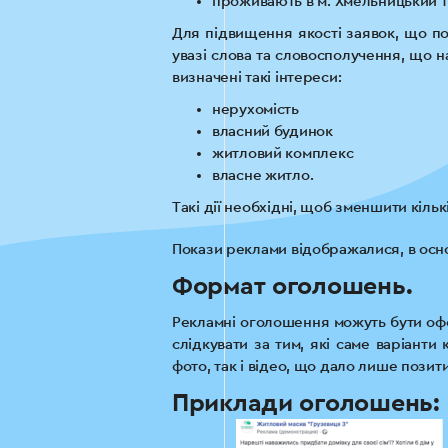
проживають в м. Хмельницький та
Для підвищення якості заявок, що по
увазі слова та словосполучення, що 
визначені такі інтереси:
нерухомість
власний будинок
житловий комплекс
власне житло.
Такі дії необхідні, щоб зменшити кільк
Покази реклами відображалися, в осно
Формат оголошень.
Рекламні оголошення можуть бути офор
слідкувати за тим, які саме варіант
фото, так і відео, що дало лише позит
Приклади оголошень: