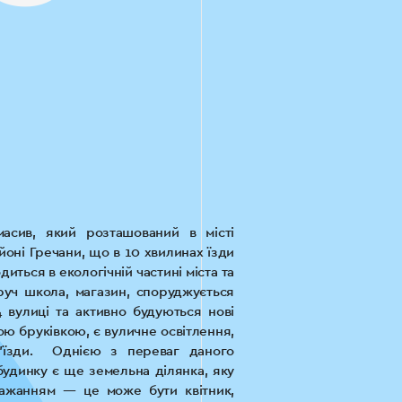
асив, який розташований в місті
оні Гречани, що в 10 хвилинах їзди
иться в екологічній частині міста та
оруч школа, магазин, споруджується
 вулиці та активно будуються нові
ю бруківкою, є вуличне освітлення,
д’їзди. Однією з переваг даного
будинку є ще земельна ділянка, яку
ажанням — це може бути квітник,