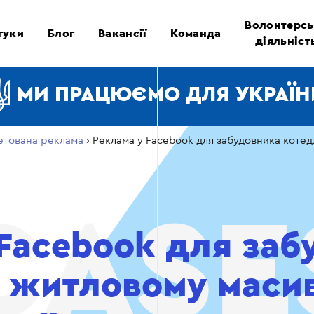
Волонтерсь
гуки
Блог
Вакансії
Команда
діяльніст
МИ ПРАЦЮЄМО ДЛЯ УКРАЇН
етована реклама
›
Реклама у Facebook для забудовника котед
 Facebook для заб
у житловому масив