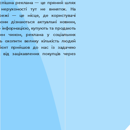
Успішна реклама — це прямий шлях
 нерухомості тут не виняток. На
ережі — це місце, де користувачі
они дізнаються актуальні новини,
ю інформацією, купують та продають
ким чином, реклама у соціальних
 охопити велику кількість людей
лієнт прийшов до нас із задачею
 від зацікавлених покупців через
nstagram. Слід відмітити, що це не
тому ми одразу взялися до активної
у результаті.
ги до сайтів забудовників, ви можете