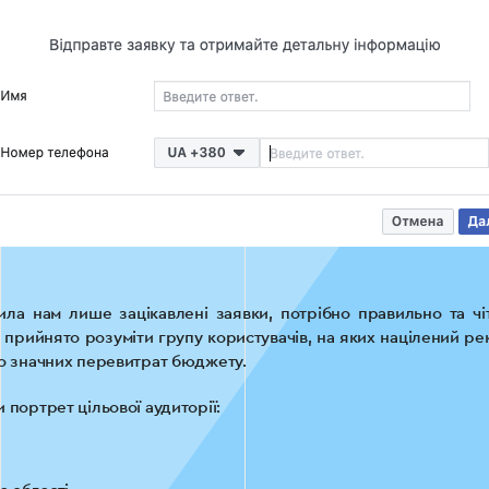
ла нам лише зацікавлені заявки, потрібно правильно та чіт
, прийнято розуміти групу користувачів, на яких націлений р
до значних перевитрат бюджету.
 портрет цільової аудиторії: