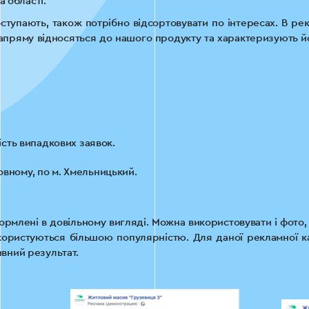
 області.
ступають, також потрібно відсортовувати по інтересах. В рек
напряму відносяться до нашого продукту та характеризують й
ість випадкових заявок.
вному, по м. Хмельницький.
млені в довільному вигляді. Можна використовувати і фото, 
и користуються більшою популярністю. Для даної рекламної к
ивний результат.