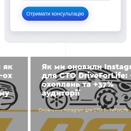
Як ми оновили Instagram
для СТО DriveForLife: +55%
охоплень та +37%
аудиторії
Оновлення Instagram для СТО DriveForLife