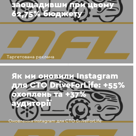
заощадивши при цьому
62,75% бюджету
Таргетована реклама
Як ми оновили Instagram
для СТО DriveForLife: +55%
охоплень та +37%
аудиторії
Оновлення Instagram для СТО DriveForLife