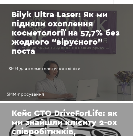
Bilyk Ultra Laser: Як ми
підняли охоплення
косметології на 57,7% без
жодного “вірусного”
поста
SMM для косметологічної клініки
SMM-просування
Кейс СТО DriveForLife: як
ми знайшли клієнту 2-ох
співробітників,