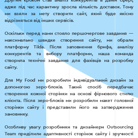
Другим кроком став аналіз конкурентів в даній сфері,
адже під час карантину зросла кількість доставок. Тому
ми взяли за мету створити сайт, який буде якісно
відрізняться від інших сервісів.
Оскільки перед нами стояло першочергове завдання —
максимально швидке створення сайту, ми обрали
платформу Tilda. Після заповнення брифа, аналізу
конкурентів та вибору платформи, наша команда
створила технічні завдання для фахівців на розробку
сайту.
Для My Food ми розробили індивідуальний дизайн за
допомогою зеро-блоків. Такий спосіб передбачає
створення кожної сторінки на основі фірмового стилю
клієнта. Після зеро-блоків ми розробили макет головної
сторінки сайту і представили його на затвердження
замовнику.
Особливу увагу розробники та дизайнери Outsourcing
Team приділили адаптивності сторінок сайту і зручності