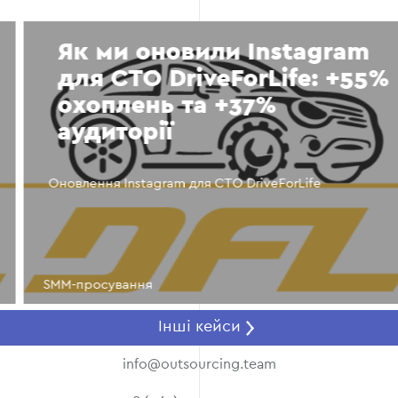
Як ми оновили Instagram
для СТО DriveForLife: +55%
охоплень та +37%
аудиторії
Оновлення Instagram для СТО DriveForLife
SMM-просування
Інші кейси
info@outsourcing.team