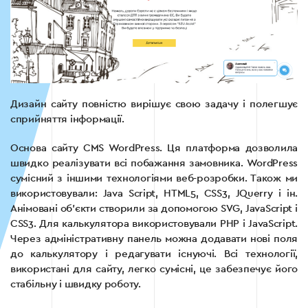
Дизайн сайту повністю вирішує свою задачу і полегшує
сприйняття інформації.
Основа сайту CMS WordPress. Ця платформа дозволила
швидко реалізувати всі побажання замовника. WordPress
сумісний з іншими технологіями веб-розробки. Також ми
використовували: Java Script, HTML5, CSS3, JQuerry і ін.
Анімовані об’єкти створили за допомогою SVG, JavaScript і
CSS3. Для калькулятора використовували PHP і JavaScript.
Через адміністративну панель можна додавати нові поля
до калькулятору і редагувати існуючі. Всі технології,
використані для сайту, легко сумісні, це забезпечує його
стабільну і швидку роботу.