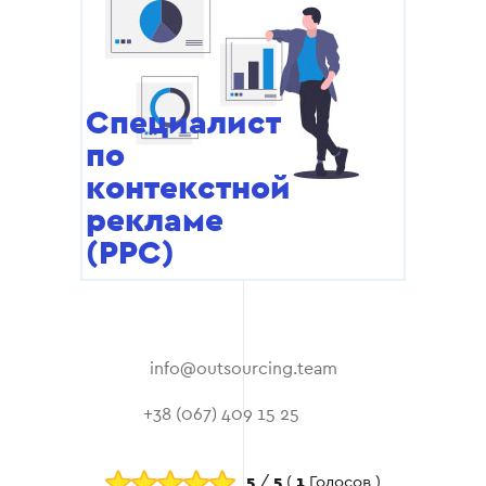
Специалист
по
контекстной
рекламе
(PPC)
info@outsourcing.team
+38 (067) 409 15 25
5
/
5
(
1
Голосов )