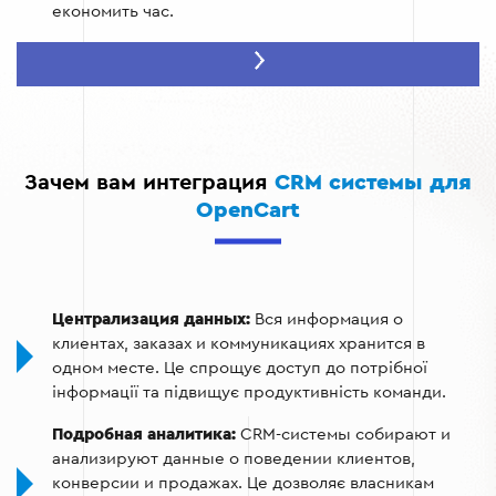
економить час.
Анализ поведения клиентов:
Благодаря интеграции
CRM с OpenCart вы получаете возможность
анализировать историю покупок, предпочтения
клиентов и их активность. Це допомагає створювати
індивідуальні пропозиції.
Зачем вам интеграция
CRM системы для
Оптимизация маркетинговых кампаний:
CRM
OpenCart
позволяет сегментировать базу клиентов и
проводить таргетированные маркетинговые
кампании. Ви можете налаштовувати автоматичні
акції, розсилки та пропозиції залежно від потреб
кожної групи клієнтів.
Централизация данных:
Вся информация о
клиентах, заказах и коммуникациях хранится в
Улучшение обслуживания клиентов:
Система CRM
одном месте. Це спрощує доступ до потрібної
хранит всю информацию о клиентах в одном месте,
інформації та підвищує продуктивність команди.
что позволяет быстрее решать их запросы и
повышать уровень удовлетворенности
Подробная аналитика:
CRM-системы собирают и
обслуживанием.
анализируют данные о поведении клиентов,
конверсии и продажах. Це дозволяє власникам