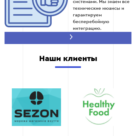
дальнейших оптимизаций в случае
системами. Мы знаем все
необходимости.
технические нюансы и
гарантируем
бесперебойную
интеграцию.
Этап 5
Скорость
выполнения
Благодаря отлаженным
Наши клиенты
процессам работы, мы
выполняем интеграцию в
Этап 6: Обучение персонала работе с
максимально сжатые
CRM
сроки без ущерба для
качества результата.
После успешного тестирования и настройки,
персонал вашего магазина получает обучение
Масштабируемость и
для эффективного использования новой
гибкость
системы. Это включает как теоретические
Мы интегрируем CRM-
занятия, так и практические упражнения.
систему так, чтобы она
была готова к будущим