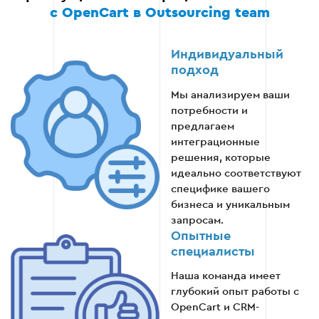
с OpenCart в Outsourcing team
Этап 5: Запуск системы и мониторинг
Индивидуальный
эффективности
подход
После завершения всех настроек и
Мы анализируем ваши
тестирований происходит запуск CRM в
потребности и
реальном времени. Проводится мониторинг
предлагаем
эффективность системы и устранение
интеграционные
возможных ошибок, которые могут возникать в
решения, которые
процессе эксплуатации.
идеально соответствуют
специфике вашего
бизнеса и уникальным
Официальный запуск интегрированной
запросам.
CRM.
Опытные
специалисты
Мониторинг стабильности и корректности
работы системы.
Наша команда имеет
глубокий опыт работы с
Анализ результатов и обеспечение
OpenCart и CRM-