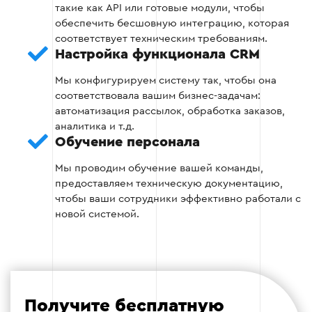
такие как API или готовые модули, чтобы
Создание автоматических отчетов для
обеспечить бесшовную интеграцию, которая
отслеживания продаж и заказов.
соответствует техническим требованиям.
Настройка функционала CRM
Оптимизация процессов обработки
Мы конфигурируем систему так, чтобы она
заказов.
соответствовала вашим бизнес-задачам:
автоматизация рассылок, обработка заказов,
аналитика и т.д.
Обучение персонала
Этап 3
Мы проводим обучение вашей команды,
предоставляем техническую документацию,
чтобы ваши сотрудники эффективно работали с
новой системой.
Этап 4: Тестирование интеграции и
устранение ошибок
На этом этапе все функции CRM тестируются на
реальных данных, что позволяет выявить
Получите бесплатную
возможные ошибки или неполадки в