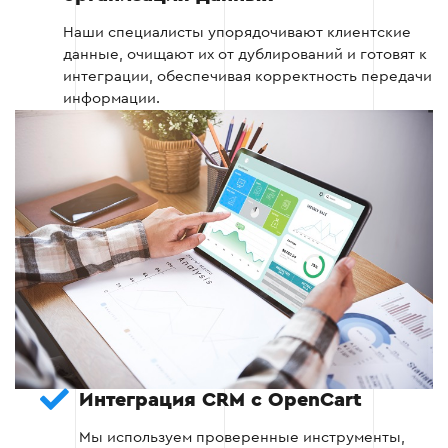
Наши специалисты упорядочивают клиентские
Этап 2
данные, очищают их от дублирований и готовят к
интеграции, обеспечивая корректность передачи
информации.
Этап 3: Настройка автоматизации и
бизнес-процессов
На этом этапе происходит настройка
автоматических процессов, таких как
автоматическое создание заказов, отправка
сообщений клиентам и генерация отчетов. Это
позволит уменьшить ручной труд и повысить
эффективность бизнеса.
Интеграция CRM с OpenCart
Настройка автоматических рассылок для
клиентов.
Мы используем проверенные инструменты,