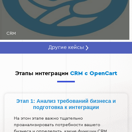
Увеличение продаж:
Индивидуальный подход к
каждому клиенту благодаря CRM помогает лучше
понимать их потребности, что способствует
повышению среднего чека и продаж в целом.
CRM
Другие кейсы
Этапы интеграции
CRM с OpenCart
Этап 1: Анализ требований бизнеса и
подготовка к интеграции
На этом этапе важно тщательно
проанализировать потребности вашего
бизнеса и определить, какие функции CRM