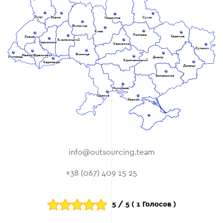
Луцк
Ровно
Сумы
Чернигов
Житомир
Киев
Полтава
Харьков
Львов
Хмельницкий
Тернополь
Черкассы
Луганск
Винница
Ивано-Франковск
Ужгород
Днепр
Кропивницкий
Черновцы
Донецк
Запорожье
Николаев
Одесса
Херсон
info@outsourcing.team
+38 (067) 409 15 25
5
/
5
(
1
Голосов )