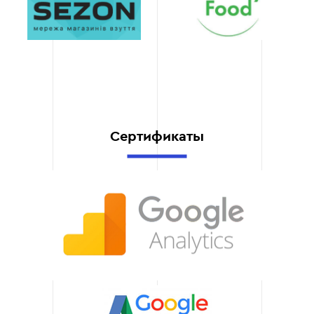
масштабируемость
Обеспечиваем настройки,
которые позволят
расширять функционал
по мере роста вашего
бизнеса.
Сертификаты
Экономия ресурсов
Снижаем затраты на
административные
задачи, автоматизируем
рутинные процессы.
Полная
конфиденциальность