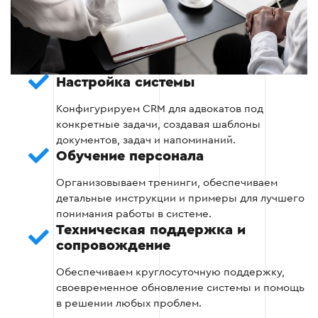
Автоматические напоминания о судебных
заседаниях и дедлайнах.
Выставление счетов и учет оплаты услуг.
Настройка системы
Автоматизация создания юридических
Конфигурируем CRM для адвокатов под
документов.
конкретные задачи, создавая шаблоны
документов, задач и напоминаний.
Обучение персонала
Организовываем тренинги, обеспечиваем
Этап 3
детальные инструкции и примеры для лучшего
понимания работы в системе.
Техническая поддержка и
сопровождение
Обеспечиваем круглосуточную поддержку,
Этап 4 — Тестирование системы
своевременное обновление системы и помощь
в решении любых проблем.
После настройки все функции CRM