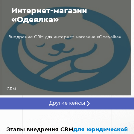
Безопасность данных:
Современные CRM-системы
Интернет-магазин
обеспечивают надежную защиту
конфиденциальной информации юридической
«Одеялка»
фирмы.
Внедрение CRM для интернет-магазина «Odeyalka»
CRM
Другие кейсы
Этапы внедрения CRM
для юридической