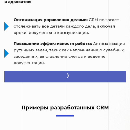
и адвокатов:
Оптимизация управления делами:
CRM помогает
отслеживать все детали каждого дела, включая
сроки, документы и коммуникации.
Повышение эффективности работы:
Автоматизация
рутинных задач, таких как напоминание о судебных
заседаниях, выставление счетов и ведение
документации.
Управление клиентской базой:
Вся информация о
клиентах и их делах хранится в одном месте, что
облегчает доступ к данным и улучшает
взаимодействие с клиентами.
Повышение прибыльности:
Благодаря учету
Примеры разработанных CRM
рабочего времени, CRM для юристов позволяет
точно оценивать расходы и рассчитывать стоимость
услуг.