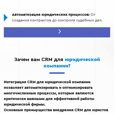
Автоматизация юридических процессов:
От
создания контрактов до контроля судебных дел.
Учет рабочего времени и задач:
Контроль времени,
потраченного на каждое дело, что позволяет точно
рассчитывать гонорары.
Сохранение всей информации в едином
пространстве:
Контакты, договора, судебные
Зачем вам CRM для
юридической
решения и другие документы всегда под рукой.
компании?
Интеграция с другими сервисами:
CRM для юристов
и адвокатов может быть интегрирована с
Интеграция CRM для юридической компании
бухгалтерскими системами, почтой, мессенджерами
позволяет автоматизировать и оптимизировать
и другими сервисами.
многочисленные процессы, которые являются
критически важными для эффективной работы
юридической фирмы.
Основные преимущества внедрения CRM для юристов