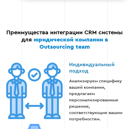
системам.
Мониторинг работы и анализ
эффективности.
Преимущества интеграции CRM системы
для
юридической компании в
Outsourcing team
Етап 5
Индивидуальный
подход
Анализируем специфику
вашей компании,
Этап 6 — Обучение персонала
предлагаем
персонализированные
Финальный этап — обучение сотрудников
решения,
работе с CRM для юридической фирмы.
соответствующие вашим
потребностям.
Проведение тренингов.