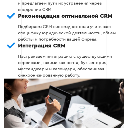
и предлагаем пути их устранения через
Создание шаблонов для юридических
внедрение CRM.
документов.
Рекомендация оптимальной CRM
Настройка пользовательских прав и
Подбираем CRM систему, которая учитывает
безопасности данных.
специфику юридической деятельности, объем
работы и потребности вашей фирмы.
Интеграция CRM
Этап 2
Настраиваем интеграцию с существующими
сервисами, такими как почта, бухгалтерия,
мессенджеры и календари, обеспечивая
синхронизированную работу.
Этап 3 — Автоматизация юридических
процессов
На этом этапе специалисты Outsourcing Team
настраивают автоматизацию ключевых
процессов.