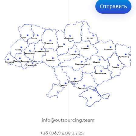
Луцк
Ровно
Сумы
Чернигов
Житомир
Киев
Полтава
Харьков
Львов
Хмельницкий
Тернополь
Черкассы
Луганск
Винница
Ивано-Франковск
Ужгород
Днепр
Кропивницкий
Черновцы
Донецк
Запорожье
Николаев
Одесса
Херсон
info@outsourcing.team
+38 (067) 409 15 25