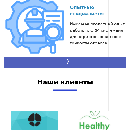
Предоставление инструкций и технической
Опытные
поддержки.
специалисты
Имеем многолетний опыт
работы с CRM системами
для юристов, знаем все
Этап 6
тонкости отрасли.
Скорость внедрения
Наши клиенты
Внедряем систему в
сжатые сроки, не
нарушая рабочие
процессы вашей фирмы.
Гибкость и