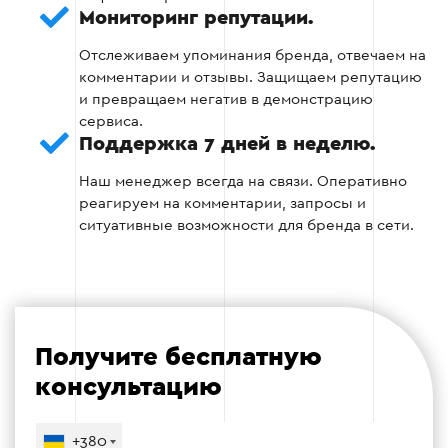
обучающий, репутационный и
Мониторинг репутации.
развлекательный контент.
Отслеживаем упоминания бренда, отвечаем на
комментарии и отзывы. Защищаем репутацию
Обеспечиваем профессиональный
и превращаем негатив в демонстрацию
копирайтинг и дизайн, выдержанные в
сервиса.
едином тоне голоса вашего бренда (Tone
Поддержка 7 дней в неделю.
of Voice).
Наш менеджер всегда на связи. Оперативно
Планируем Reels и Stories как
реагируем на комментарии, запросы и
приоритетные форматы для
ситуативные возможности для бренда в сети.
органического охвата в 2025–2026 годах и
согласовываем каждый пост с вами перед
публикацией.
Получите бесплатную
Этап 3
консультацию
+380