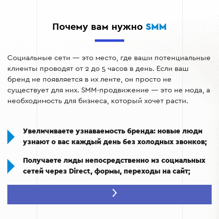
попаданием в релевантную аудиторию;
Почему вам нужно
SMM
Аналитика и оптимизация кампаний на основе KPI:
охват, вовлечённость, конверсия;
Социальные сети — это место, где ваши потенциальные
Регулярная отчётность — вы видите результат
клиенты проводят от 2 до 5 часов в день. Если ваш
каждый месяц в цифрах, а не в общих словах.
бренд не появляется в их ленте, он просто не
существует для них. SMM-продвижение — это не мода, а
необходимость для бизнеса, который хочет расти.
Увеличиваете узнаваемость бренда: новые люди
узнают о вас каждый день без холодных звонков;
Получаете лиды непосредственно из социальных
сетей через Direct, формы, переходы на сайт;
Выстраиваете лояльность: клиенты, которые
следят за брендом в соцсетях, покупают чаще и
больше;