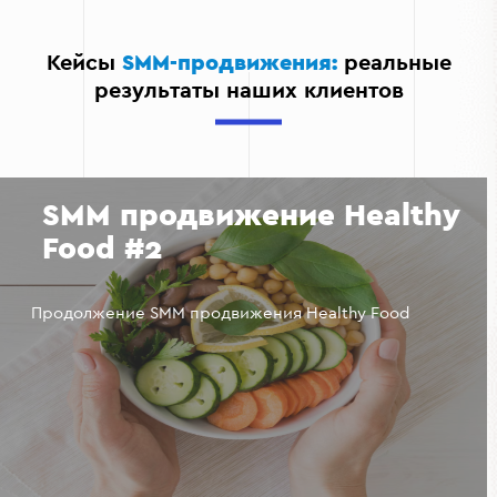
Управляете репутацией: быстро отвечаете на
отзывы и формируете доверие к компании;
Кейсы
SMM-продвижения:
реальные
результаты наших клиентов
Масштабируете продажи: рост охвата напрямую
влияет на трафик, конверсию и ROI.
Разработка дизайна
социальных сетей для
маркетингового агентства
Outsourcing Team
Разработка дизайна постов для соц. сетей
агентства Outsourcing Team