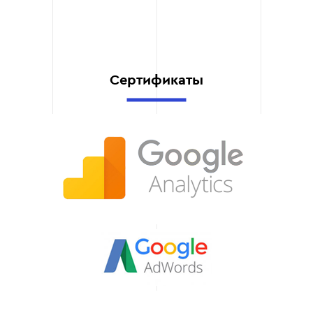
вслепую.
Фокус на
долгосрочном
результате.
Сертификаты
Не гонимся за
показателями «красивой
отчётности». Строим
аудиторию и репутацию,
которые будут работать
на ваш бизнес годами, а
не только в рамках
контракта.