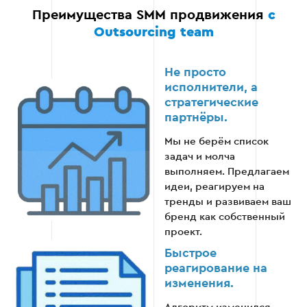
Преимущества SMM продвижения
с
Ежемесячная отчетность
Outsourcing team
Регулярная отчётность для нас — это не
формальность, а основа долгосрочного
Не просто
сотрудничества, благодаря которой вы всегда в
исполнители, а
курсе дел.
стратегические
партнёры.
Предоставляем детальный ежемесячный
Мы не берём список
отчёт, включающий динамику охвата, рост
задач и молча
подписчиков, стоимость лидов, конверсию
выполняем. Предлагаем
и анализ наиболее эффективного контента.
идеи, реагируем на
тренды и развиваем ваш
Объясняем каждую цифру понятным
бренд как собственный
языком без профессионального жаргона и
проект.
пустых фраз типа «улучшилось».
Быстрое
Открыто обсуждаем результаты: если
реагирование на
показатели ниже плана, честно объясняем
изменения.
причины и предлагаем план дальнейших