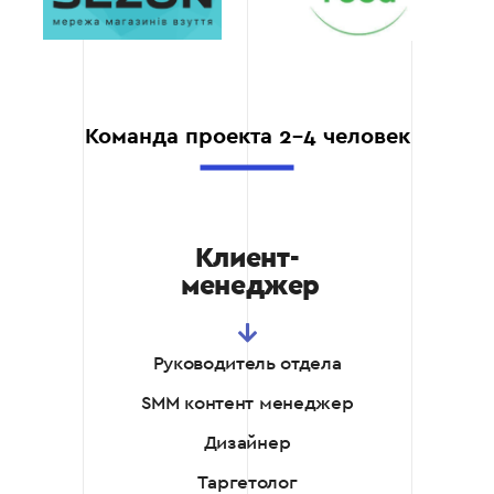
прозрачное
ценообразование.
Чёткий договор,
фиксированный
перечень работ и
Команда проекта 2-4 человек
стоимость. Никаких
«доплат за срочные
публикации» или
«дополнительных правок
за отдельную плату».
Клиент-
Знание локального
менеджер
рынка.
Понимаем поведение
Руководитель отдела
украинского
потребителя, актуальные
SMM контент менеджер
тренды и специфику
продвижения в текущих
Дизайнер
реалиях. Не копируем
Таргетолог
зарубежные кейсы