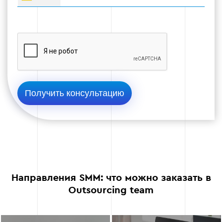
Этап 4 — Запуск рекламных кампаний
Мы запускаем SMM-рекламу по чёткой
структуре, обеспечивая полную прозрачность
расходов, где вы видите каждую гривну в
отчёте.
Используем стратегию: тестовая кампания
→ анализ результатов → масштабирование
победителей, параллельно тестируя
несколько аудиторий и форматов
объявлений.
Применяем ретаргетинг на посетителей
Направления SMM: что можно заказать в
сайта и тёплую аудиторию для повышения
Outsourcing team
конверсии без дополнительного
увеличения бюджета.