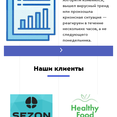
Алгоритм изменился,
изменений.
вышел вирусный тренд
или произошла
кризисная ситуация —
реагируем в течение
Ежемесячно
нескольких часов, а не
следующего
понедельника.
100% штатная
команда без
субподряда.
Наши клиенты
Стратег, дизайнер,
копирайтер, таргетолог
— все в команде. Никто
из фрилансеров не видит
ваш рекламный кабинет и
данные клиентов.
Договор и