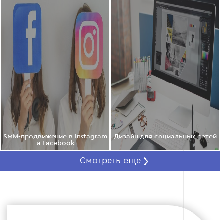
Для e-commerce подключаем
динамическую рекламу и каталоги,
гарантируя, что весь рекламный бюджет
расходуется максимально эффективно.
Этап 4
SMM-продвижение в Instagram
Дизайн для социальных сетей
и Facebook
Этап 5 — Анализ и оптимизация
Смотреть еще
Мы ежедневно следим за результатами, чтобы
оптимизировать ставки и обеспечивать
ежемесячное улучшение показателя ROI.
Отслеживаем ключевые метрики: охват,