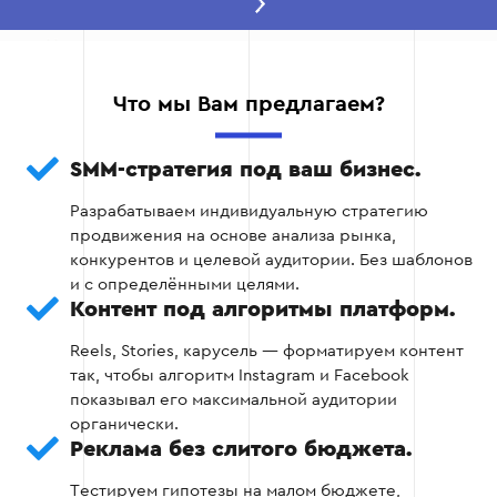
Этап 2 — Исследование
На втором этапе мы проводим глубокий анализ
рынка, чтобы все дальнейшие решения были
Что мы Вам предлагаем?
обоснованы реальными данными.
Анализируем вашу нишу и конкурентов,
SMM-стратегия под ваш бизнес.
определяя, какие форматы контента
Разрабатываем индивидуальную стратегию
приносят вовлечённость, а какая реклама
продвижения на основе анализа рынка,
даёт лучший ROI в вашей отрасли.
конкурентов и целевой аудитории. Без шаблонов
и с определёнными целями.
Детально изучаем поведение целевой
Контент под алгоритмы платформ.
аудитории: когда она наиболее активна,
какие темы её волнуют и как именно она
Reels, Stories, карусель — форматируем контент
взаимодействует с контентом.
так, чтобы алгоритм Instagram и Facebook
показывал его максимальной аудитории
Собираем данные о трендах платформ
органически.
(Reels, Stories, TikTok-форматы), чтобы ваш
Реклама без слитого бюджета.
контент попадал в алгоритмы, а не терялся
в ленте.
Тестируем гипотезы на малом бюджете,