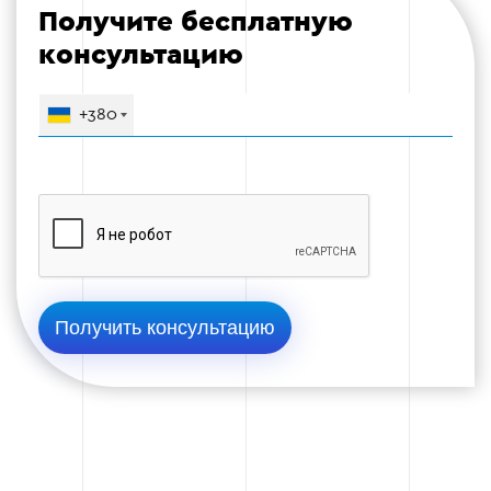
engagement rate, цена клика, конверсия и
Получите бесплатную
стоимость лида, немедленно заменяя
консультацию
креативы, которые «выгорают».
Проводим постоянное A/B тестирование
+380
текстов, визуалов и аудиторий для поиска
наиболее эффективных комбинаций.
Оптимизируем рекламные кампании для
снижения стоимости привлечённого
клиента, достигая результатов при том же
или меньшем бюджете.
Этап 5