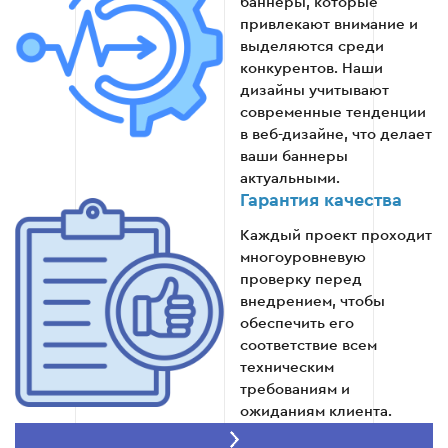
баннеры, которые
Этап 5: Анализ эффективности
привлекают внимание и
выделяются среди
После запуска баннера проводится анализ его
конкурентов. Наши
эффективности. Оценивается количество
дизайны учитывают
кликов, конверсий и другие ключевые
современные тенденции
показатели.
в веб-дизайне, что делает
ваши баннеры
Мониторинг результатов.
актуальными.
Гарантия качества
Оптимизация для улучшения показателей.
Каждый проект проходит
многоуровневую
проверку перед
внедрением, чтобы
Этап 5
обеспечить его
соответствие всем
техническим
требованиям и
ожиданиям клиента.
Скорость