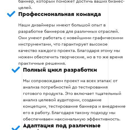
баннер, который поможет достичь ваших бизнес-
целей.
Обработка деталей.
Профессиональная команда
Наши дизайнеры имеют большой опыт в
разработке баннеров для различных отраслей.
Этап 2
Они умеют работать с новейшими графическими
инструментами, что гарантирует высокое
качество каждого проекта. Благодаря этому мы
можем обеспечить творческие, но в то же время
практичные решения.
Полный цикл разработки
Этап 3: Создание баннера
Мы сопровождаем проект на всех этапах: от
После утверждения концепции дизайнер
анализа потребностей до тестирования
приступает к непосредственному созданию
готового продукта. Это включает тщательный
баннера. Используются современные
анализ целевой аудитории, создание
графические инструменты, чтобы обеспечить
концепции, тестирование баннера и внедрение
высокое качество работы.
его в работу. Благодаря такому подходу мы
обеспечиваем максимальную эффективность.
Адаптация под различные
Изготовление баннера для сайта в