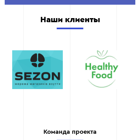
выполнения
Благодаря отлаженным
Наши клиенты
процессам мы быстро
реализуем ваши идеи, не
жертвуя качеством. Вы
получите готовый баннер
в минимальные сроки.
Доступные цены
Мы предлагаем
качественные услуги по
разумной стоимости, что
позволяет вам получить
профессиональный
продукт без лишних
затрат.
Команда проекта
Адаптивность