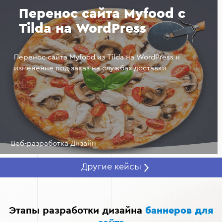
и платформ: веб-сайтов, социальных сетей, email-
Перенос сайта Myfood с
рассылок и т.д. Это позволяет достигать
Tilda на WordPress
максимальной аудитории через различные каналы.
Перенос сайта Myfood из Tilda на WordPress и
изменение под заказ на службах доставки
Веб-разработка Дизайн
Другие кейсы
Этапы разработки дизайна
баннеров для