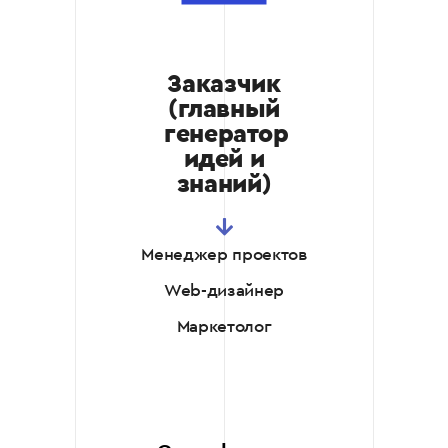
Наши баннеры
корректно отображаются
на всех устройствах,
Заказчик
обеспечивая отличный
(главный
пользовательский опыт
как на ПК, так и на
генератор
мобильных устройствах.
идей и
знаний)
Аналитика и
оптимизация
Мы помогаем
Менеджер проектов
отслеживать результаты
и улучшать
Web-дизайнер
эффективность баннеров.
Маркетолог
Наши рекомендации
базируются на реальных
данных, что позволяет
повысить конверсии и
рентабельность
инвестиций.