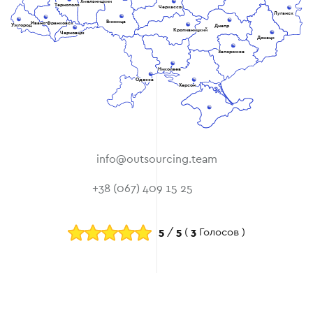
Хмельницкий
Тернополь
Черкассы
Луганск
Винница
Ивано-Франковск
Ужгород
Днепр
Кропивницкий
Черновцы
Донецк
Запорожье
Николаев
Одесса
Херсон
info@outsourcing.team
+38 (067) 409 15 25
5
/
5
(
3
Голосов )
© 2026