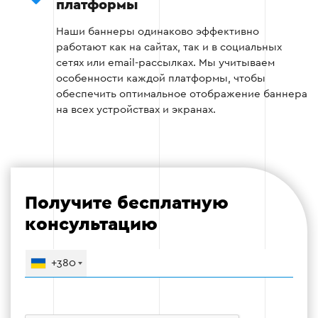
платформы
соответствии с техническим заданием.
Наши баннеры одинаково эффективно
Интеграция интерактивных элементов (при
работают как на сайтах, так и в социальных
необходимости).
сетях или email-рассылках. Мы учитываем
особенности каждой платформы, чтобы
Оптимизация файлов для быстрой
обеспечить оптимальное отображение баннера
загрузки.
на всех устройствах и экранах.
Этап 3
Получите бесплатную
консультацию
Этап 4: Тестирование и внедрение
+380
Готовый баннер проверяется на соответствие
требованиям. Тестируется его отображение на