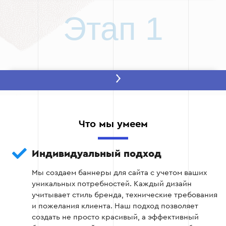
Этап 1
Этап 2: Разработка концепции дизайна
Этот этап включает создание предварительных
эскизов, подбор цветовой гаммы, шрифтов и
Что мы умеем
графических элементов. Особое внимание
уделяется адаптивности баннера для различных
устройств.
Индивидуальный подход
Мы создаем баннеры для сайта с учетом ваших
Создание нескольких вариантов
уникальных потребностей. Каждый дизайн
концепций.
учитывает стиль бренда, технические требования
и пожелания клиента. Наш подход позволяет
Согласование с клиентом выбранного
создать не просто красивый, а эффективный
дизайна.