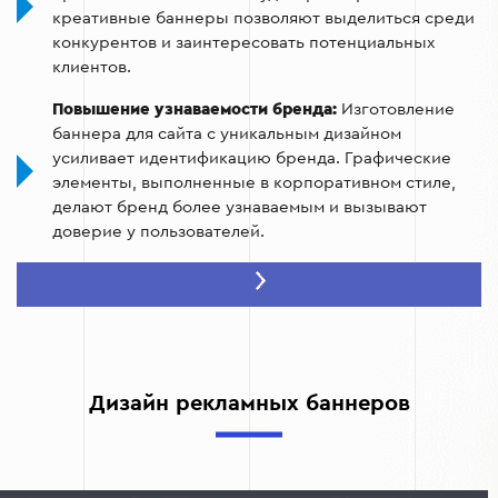
креативные баннеры позволяют выделиться среди
конкурентов и заинтересовать потенциальных
клиентов.
Повышение узнаваемости бренда:
Изготовление
баннера для сайта с уникальным дизайном
усиливает идентификацию бренда. Графические
элементы, выполненные в корпоративном стиле,
делают бренд более узнаваемым и вызывают
доверие у пользователей.
Увеличение конверсии:
Эффективный баннер для
сайта может мотивировать посетителей выполнить
целевое действие: перейти по ссылке,
зарегистрироваться, совершить покупку или
скачать материал. Это способствует росту
конверсий и улучшению общей эффективности
Дизайн рекламных баннеров
маркетинговых кампаний.
Адаптивность и многофункциональность:
Баннеры
могут быть адаптированы для различных форматов