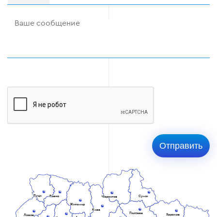
Луцк
Ровно
Сумы
Чернигов
Житомир
Киев
Полтава
Харьков
Львов