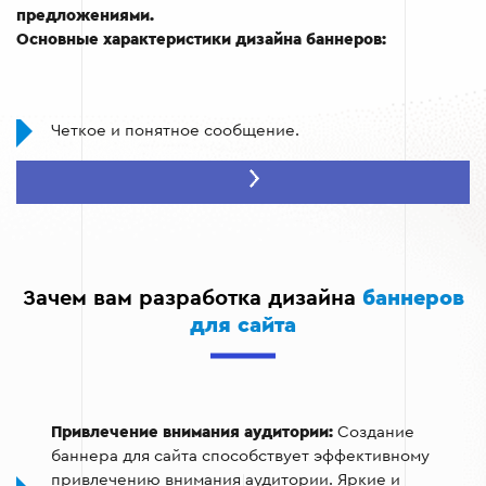
предложениями.
Основные характеристики дизайна баннеров:
Четкое и понятное сообщение.
Использование ярких цветов и визуальных
элементов.
Соответствие стилю бренда.
Оптимизация для быстрой загрузки.
Зачем вам разработка дизайна
баннеров
Адаптивность к различным размерам экранов.
для сайта
Привлечение внимания аудитории:
Создание
баннера для сайта способствует эффективному
привлечению внимания аудитории. Яркие и