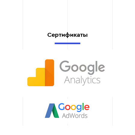
решения.
Экономия вашего
бюджета
Мы помогаем избежать
ненужных трат на
Сертификаты
некачественные услуги.
Благодаря нашей
проверке вы сможете
выбрать действительно
профессионального
подрядчика и получить
максимальную выгоду от
SEO-продвижения.
Гарантия
качественного
сотрудничества
После проверки вы
получаете четкое
понимание уровня
подрядчика. Это