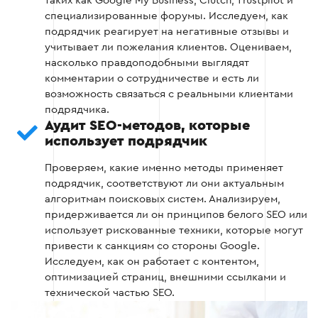
таких как Google My Business, Clutch, Trustpilot и
Этап 2
специализированные форумы. Исследуем, как
подрядчик реагирует на негативные отзывы и
учитывает ли пожелания клиентов. Оцениваем,
насколько правдоподобными выглядят
комментарии о сотрудничестве и есть ли
возможность связаться с реальными клиентами
Этап 3: Анализ методов SEO-
подрядчика.
продвижения
Аудит SEO-методов, которые
использует подрядчик
Методы SEO, которые использует подрядчик,
должны соответствовать современным
Проверяем, какие именно методы применяет
требованиям поисковых систем.
подрядчик, соответствуют ли они актуальным
Проверьте, придерживается ли подрядчик
алгоритмам поисковых систем. Анализируем,
следующих принципов:
придерживается ли он принципов белого SEO или
использует рискованные техники, которые могут
привести к санкциям со стороны Google.
Белое SEO - использование только
Исследуем, как он работает с контентом,
разрешенных методов оптимизации.
оптимизацией страниц, внешними ссылками и
технической частью SEO.
Качественная работа с контентом -
оптимизация текстов и обновление