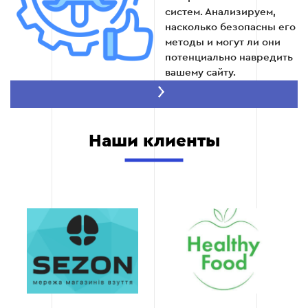
систем. Анализируем,
насколько безопасны его
Этап 6
методы и могут ли они
потенциально навредить
вашему сайту.
Опытные эксперты
по SEO
В нашей команде
Наши клиенты
работают SEO-
специалисты с
многолетним опытом,
которые знают все
тонкости поисковой
оптимизации. Мы
помогаем выявить
слабые места в стратегии
подрядчика и
предложить
альтернативные