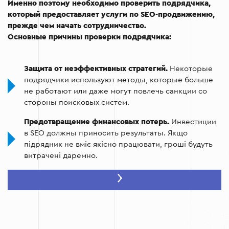
Именно поэтому необходимо проверить подрядчика,
который предоставляет услуги по SEO-продвижению,
прежде чем начать сотрудничество.
Основные причины проверки подрядчика:
Защита от неэффективных стратегий.
Некоторые
подрядчики используют методы, которые больше
не работают или даже могут повлечь санкции со
стороны поисковых систем.
Предотвращение финансовых потерь.
Инвестиции
в SEO должны приносить результаты. Якщо
підрядник не вміє якісно працювати, гроші будуть
витрачені даремно.
Убеждение в профессиональности команды.
Анализ кейсов, клиентов и методологии работы
помогает оценить компетентность подрядчика.
Предотвращение применения черного SEO.
Если
подрядчик использует запрещенные методы, ваш