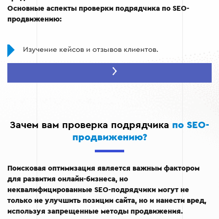
Основные аспекты проверки подрядчика по SEO-
продвижению:
Изучение кейсов и отзывов клиентов.
Анализ методов продвижения (белое, серое или
черное SEO).
Оценка текущих проектов подрядчика.
Проверка прозрачности работы и отчетности.
Зачем вам проверка подрядчика
по SEO-
Анализ гарантий, которые предлагает подрядчик.
продвижению?
Поисковая оптимизация является важным фактором
для развития онлайн-бизнеса, но
неквалифицированные SEO-подрядчики могут не
только не улучшить позиции сайта, но и нанести вред,
используя запрещенные методы продвижения.