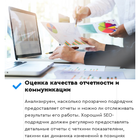
информации.
Здоровый ссылочный профиль -
получение качественных ссылок без спама.
Техническая SEO-оптимизация -
исправление ошибок на сайте, скорость
загрузки.
Этап 3
Оценка качества отчетности и
коммуникации
Анализируем, насколько прозрачно подрядчик
предоставляет отчеты и можно ли отслеживать
результаты его работы. Хороший SEO-
подрядчик должен регулярно предоставлять
Этап 4: Оценка отчетности и
детальные отчеты с четкими показателями,
коммуникации
такими как динамика изменений в позициях