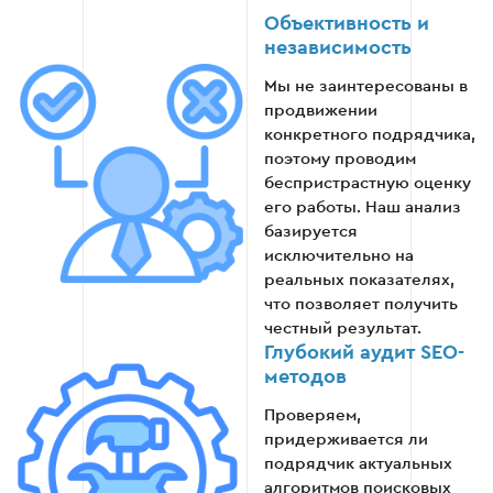
тестовый аудит или небольшое задание, чтобы
Объективность и
оценить уровень подрядчика.
независимость
Что можно сделать:
Мы не заинтересованы в
продвижении
Заказать технический аудит сайта -
конкретного подрядчика,
проверить, насколько качественно
поэтому проводим
выполняется анализ.
беспристрастную оценку
его работы. Наш анализ
Оценить скорость и качество работы -
базируется
учитывает ли подрядчик специфику вашего
исключительно на
бизнеса
реальных показателях,
что позволяет получить
Проанализировать предложенные
честный результат.
рекомендации - являются ли они
Глубокий аудит SEO-
практичными и эффективными
методов
Сравнить предложения нескольких
Проверяем,
подрядчиков - выбрать лучший вариант по
придерживается ли
качеству и цене.
подрядчик актуальных
алгоритмов поисковых