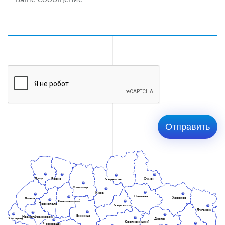
Луцк
Ровно
Сумы
Чернигов
Житомир
Киев
Полтава
Харьков
Львов
Хмельницкий
Тернополь
Черкассы
Луганск
Винница
Ивано-Франковск
Ужгород
Днепр
Кропивницкий
Черновцы