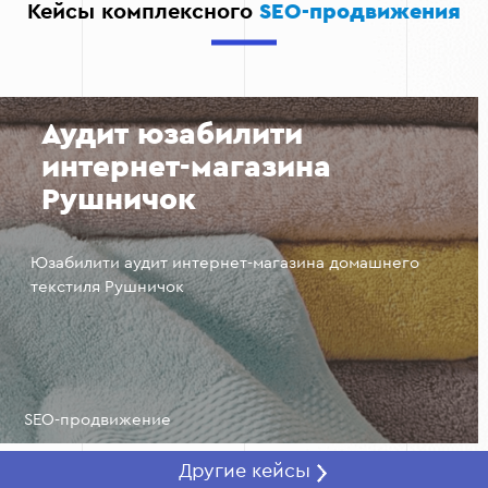
Кейсы комплексного
SEO-продвижения
сайт может попасть под санкции Google, что
негативно повлияет на видимость и трафик.
Анализ прозрачности работы.
Надежный
подрядчик всегда предоставляет отчеты о
Аудит юзабилити
проделанной работе, показателях и стратегии
дальнейшего продвижения.
интернет-магазина
Рушничок
Юзабилити аудит интернет-магазина домашнего
текстиля Рушничок
SEO-продвижение
Другие кейсы