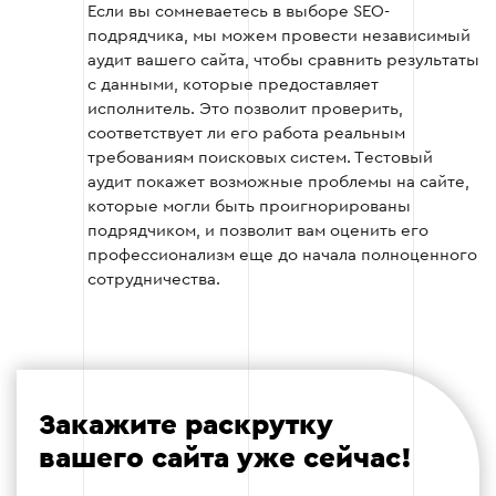
Если вы сомневаетесь в выборе SEO-
подрядчика, мы можем провести независимый
Этап 4
аудит вашего сайта, чтобы сравнить результаты
с данными, которые предоставляет
исполнитель. Это позволит проверить,
соответствует ли его работа реальным
требованиям поисковых систем. Тестовый
аудит покажет возможные проблемы на сайте,
Этап 5: Оценка команды и
которые могли быть проигнорированы
профессиональных навыков
подрядчиком, и позволит вам оценить его
Убедитесь, что SEO-подрядчик имеет
профессионализм еще до начала полноценного
достаточно опыта и ресурсов для реализации
сотрудничества.
вашего проекта.
Что стоит проверить:
Сертификации и курсы - есть ли у команды
подтвержденные знания в SEO
Закажите раскрутку
вашего сайта уже сейчас!
Командная работа - есть ли специалисты
по техническому SEO, контенту и аналитике