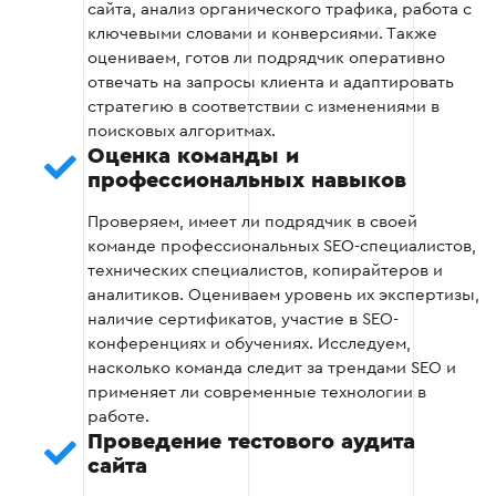
Правильный SEO-подрядчик всегда
сайта, анализ органического трафика, работа с
предоставляет прозрачные отчеты о
ключевыми словами и конверсиями. Также
проделанной работе.
оцениваем, готов ли подрядчик оперативно
На что обратить внимание:
отвечать на запросы клиента и адаптировать
стратегию в соответствии с изменениями в
поисковых алгоритмах.
Частота предоставления отчетов -
Оценка команды и
получаете ли вы регулярные обновления о
профессиональных навыков
работе
Проверяем, имеет ли подрядчик в своей
Содержание отчетов - есть ли там четкие
команде профессиональных SEO-специалистов,
показатели (трафик, позиции, конверсии)
технических специалистов, копирайтеров и
аналитиков. Оцениваем уровень их экспертизы,
Прозрачность коммуникации - как быстро
наличие сертификатов, участие в SEO-
отвечает подрядчик, учитывает ли ваши
конференциях и обучениях. Исследуем,
пожелания
насколько команда следит за трендами SEO и
применяет ли современные технологии в
Какие планы развития сайта предлагает
работе.
подрядчик
Проведение тестового аудита
сайта