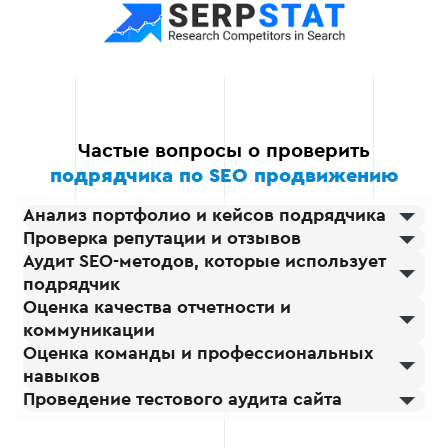
позволяет вам принимать
обоснованные решения и
не рисковать репутацией
вашего бизнеса из-за
некачественного SEO.
Подбор лучшего
SEO-подрядчика
Частые вопросы о проверить
подрядчика по SEO продвижению
Если вы еще не
определились с
Анализ портфолио и кейсов подрядчика
исполнителем, мы
Проверка репутации и отзывов
поможем найти
Аудит SEO-методов, которые использует
надежного подрядчика,
подрядчик
который действительно
Оценка качества отчетности и
принесет вашему
коммуникации
бизнесу рост трафика,
Оценка команды и профессиональных
улучшение позиций в
навыков
поиске и повышение
Проведение тестового аудита сайта
конверсий.