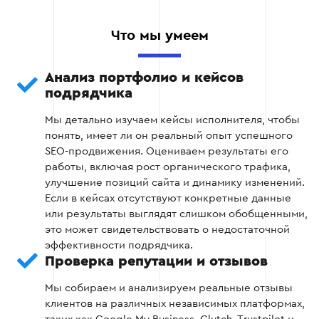
Отзывы помогают оценить уровень
удовлетворенности других компаний
Что мы умеем
сотрудничеством с подрядчиком.
Что стоит проверить:
Анализ портфолио и кейсов
Реальные отзывы клиентов на сторонних
подрядчика
ресурсах (Google My Business, Trustpilot,
Мы детально изучаем кейсы исполнителя, чтобы
Clutch).
понять, имеет ли он реальный опыт успешного
SEO-продвижения. Оцениваем результаты его
Есть ли негативные отзывы и как на них
работы, включая рост органического трафика,
реагирует подрядчик
улучшение позиций сайта и динамику изменений.
Если в кейсах отсутствуют конкретные данные
Сотрудничал ли SEO-специалист с вашей
или результаты выглядят слишком обобщенными,
нишей
это может свидетельствовать о недостаточной
эффективности подрядчика.
Наличие контактных лиц, которые могут
Проверка репутации и отзывов
подтвердить сотрудничество.
Мы собираем и анализируем реальные отзывы
клиентов на различных независимых платформах,