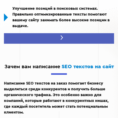
Улучшение позиций в поисковых системах.
Правильно оптимизированные тексты помогают
вашему сайту занимать более высокие позиции в
выдаче.
Привлечение целевой аудитории.
Благодаря
релевантному контенту ваши посетители найдут
нужную информацию.
Увеличение конверсии.
Контент, созданный для
конкретных запросов, способствует повышению
Зачем вам написание
SEO текстов на сайт
доверия и заинтересованности в вашем
предложении.
Написание SEO текстов на заказ помогает бизнесу
выделиться среди конкурентов и получить больше
органического трафика. Это особенно важно для
компаний, которые работают в конкурентных нишах,
где каждый посетитель может стать потенциальным
клиентом.