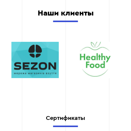
Обратившись к нам, вы
Наши клиенты
получаете качественную
услугу без
необходимости тратить
время и ресурсы на
обучение собственного
персонала. Мы работаем
быстро и эффективно, что
позволяет вам
сэкономить ресурсы и
получить результат в
установленные сроки.
Эффективность
результатов
Наши тексты помогут вам
не только увеличить
трафик, но и повысить
Сертификаты
уровень конверсии на
сайте. Мы фокусируемся