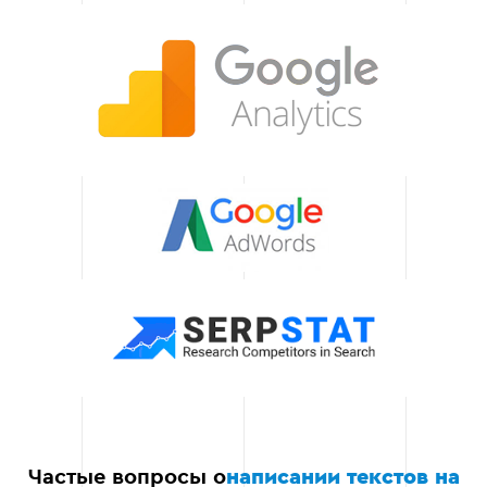
на создании контента,
который работает на
достижение ваших
бизнес-целей:
увеличение продаж,
привлечение новых
клиентов и улучшение
взаимодействия с
существующими
клиентами.
Масштабируемость
решений
Мы готовы адаптировать
наши услуги к растущим
потребностям вашего
бизнеса. Независимо от
того, это небольшой
проект или крупная
маркетинговая кампания,
Частые вопросы о
написании текстов на
мы обеспечим