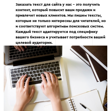
Заказать текст для сайта у нас - это получить
контент, который повысит ваши продажи и
привлечет новых клиентов. Мы пишем тексты,
которые не только интересны для читателей, но
Этап 3: Написание текста
и соответствуют алгоритмам поисковых систем.
Каждый текст адаптируется под специфику
вашего бизнеса и учитывает потребности вашей
Оптимизация заголовков и подзаголовков.
целевой аудитории.
Включение ключевых слов в текст
естественным образом.
Написание качественного контента с
акцентом на пользу для читателя.
Этап 3