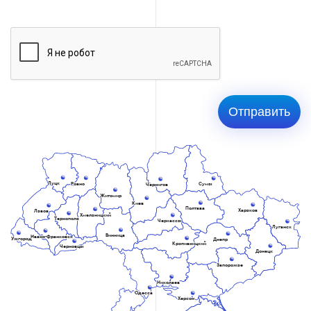
Луцк
Ровно
Сумы
Чернигов
Житомир
Киев
Полтава
Харьков
Львов
Хмельницкий
Тернополь
Черкассы
Луганск
Винница
Ивано-Франковск
Ужгород
Днепр
Кропивницкий
Черновцы
Донецк
Запорожье
Николаев
Одесса
Херсон