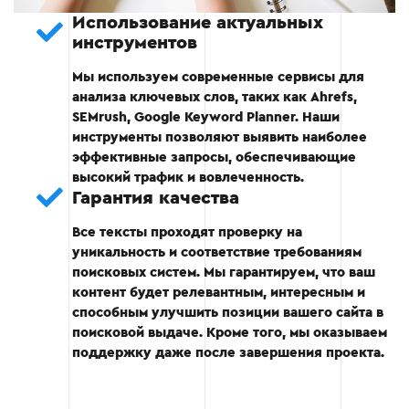
Использование актуальных
инструментов
Этап 4: Проверка и редактирование
Мы используем современные сервисы для
После написания текст проходит тщательную
анализа ключевых слов, таких как Ahrefs,
проверку.
SEMrush, Google Keyword Planner. Наши
инструменты позволяют выявить наиболее
эффективные запросы, обеспечивающие
Анализ текста на уникальность.
высокий трафик и вовлеченность.
Гарантия качества
Проверка грамматики и стилистики.
Все тексты проходят проверку на
Тестирование релевантности ключевых
уникальность и соответствие требованиям
слов.
поисковых систем. Мы гарантируем, что ваш
контент будет релевантным, интересным и
способным улучшить позиции вашего сайта в
поисковой выдаче. Кроме того, мы оказываем
Этап 4
поддержку даже после завершения проекта.