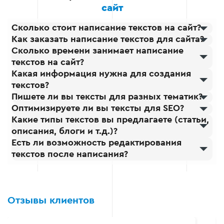
качественный результат,
сайт
соответствующий вашим
Сколько стоит написание текстов на сайт?
ожиданиям.
Анализ конкурентов
Как заказать написание текстов для сайта?
Сколько времени занимает написание
Мы детально исследуем,
текстов на сайт?
как ваши конкуренты
Какая информация нужна для создания
работают с семантикой,
текстов?
какие ключевые слова
Пишете ли вы тексты для разных тематик?
они используют, и на
Оптимизируете ли вы тексты для SEO?
каких позициях
Какие типы текстов вы предлагаете (статьи,
находятся. Это помогает
описания, блоги и т.д.)?
выявить дополнительные
Есть ли возможность редактирования
возможности для вашего
текстов после написания?
бизнеса и избежать
лишних ошибок.
Отзывы клиентов