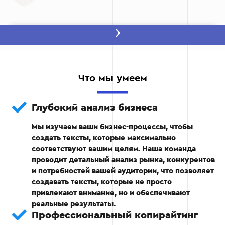
Этап 2: Сбор и анализ ключевых слов
На этом этапе мы подбираем ключевые слова,
которые помогут вашему сайту стать более
Что мы умеем
заметным.
Анализ запросов пользователей.
Глубокий анализ бизнеса
Мы изучаем ваши бизнес-процессы, чтобы
Выбор основных и дополнительных
создать тексты, которые максимально
ключевых слов.
соответствуют вашим целям. Наша команда
проводит детальный анализ рынка, конкурентов
Формирование семантического ядра.
и потребностей вашей аудитории, что позволяет
создавать тексты, которые не просто
привлекают внимание, но и обеспечивают
реальные результаты.
Этап 2
Профессиональный копирайтинг