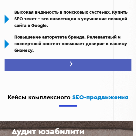
Высокая видимость в поисковых системах.
Купить
SEO текст - это инвестиция в улучшение позиций
сайта в Google.
Повышение авторитета бренда.
Релевантный и
экспертный контент повышает доверие к вашему
бизнесу.
Экономия на рекламе.
Благодаря органическому
трафику вы снижаете расходы на контекстную
рекламу.
Сегментация аудитории.
Заказать сео тексты для
сайта - это получить контент, отвечающий
Кейсы комплексного
SEO-продвижения
потребностям разных групп ваших клиентов.
Аудит юзабилити