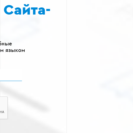
а
Сайта-
бные
ым языком