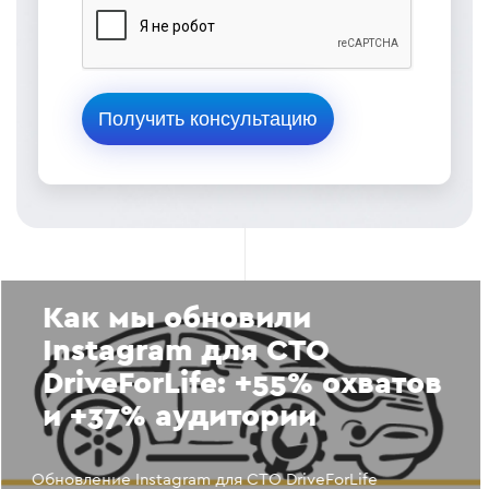
Как мы обновили
Instagram для СТО
DriveForLife: +55% охватов
и +37% аудитории
Обновление Instagram для СТО DriveForLife