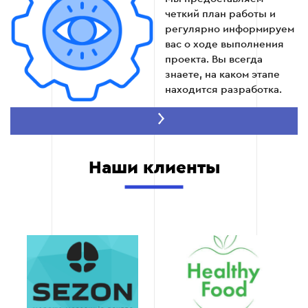
четкий план работы и
регулярно информируем
вас о ходе выполнения
проекта. Вы всегда
знаете, на каком этапе
находится разработка.
Доступная цена
Мы предлагаем
выгодные условия
Наши клиенты
сотрудничества,
предоставляя высокое
качество за
конкурентную цену. Наша
ценовая политика
прозрачна, без скрытых
платежей.
Скорость
выполнения