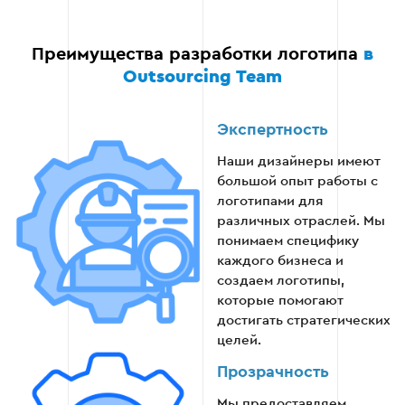
Предоставляем все файлы в нужных
Преимущества разработки логотипа
в
форматах (SVG, PNG, JPEG и т.д.).
Outsourcing Team
Добавляем рекомендации по
использованию логотипа.
Экспертность
Наши дизайнеры имеют
Консультируем по вопросам дальнейшего
большой опыт работы с
применения.
логотипами для
различных отраслей. Мы
понимаем специфику
каждого бизнеса и
Этап 5
создаем логотипы,
которые помогают
достигать стратегических
целей.
Прозрачность
Мы предоставляем