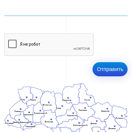
Луцк
Ровно
Сумы
Чернигов
Житомир
Киев
Полтава
Харьков
Львов
Хмельницкий
Тернополь
Черкассы
Луганск
Винница
Ивано-Франковск
Ужгород
Днепр
Кропивницкий
Черновцы
Донецк