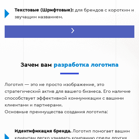
Текстовые (Шрифтовые):
для брендов с коротким и
звучащим названием.
Символические (Графические):
для компаний,
стремящихся стать узнаваемым символом.
Комбинированные:
универсальный вариант для
любого бизнеса.
Зачем вам
разработка логотипа
Абстрактные знаки:
для технологических компаний
и инновационных сервисов.
Логотип — это не просто изображение, это
Эмблемы и гербы:
для учебных заведений,
стратегический актив для вашего бизнеса. Его наличие
автобрендов или крафтового кофе.
способствует эффективной коммуникации с вашими
Минималистичные иконки:
для IT-проектов и
клиентами и партнерами.
мобильных приложений, где важна простота.
Основные преимущества создания логотипа:
Идентификация бренда.
Логотип помогает вашим
клиентам легко узнавать компанию среди других