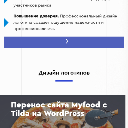
участников рынка.
Повышение доверия.
Профессиональный дизайн
логотипа создает ощущение надежности и
профессионализма.
Эффективный маркетинг.
Логотип становится
основой для создания всей визуальной айдентики:
от визиток до рекламных кампаний.
Международное признание.
Благодаря
универсальности логотипа ваш бренд сможет
Дизайн логотипов
успешно конкурировать на глобальном рынке.
Выделение среди конкурентов.
Качественный
логотип позволяет вашей компании быть
уникальной на рынке.
Перенос сайта Myfood с
Tilda на WordPress