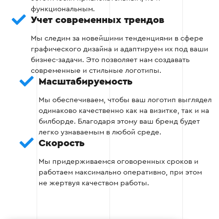
Этап 3: Дизайн и визуализация
функциональным.
Учет современных трендов
Преобразуем выбранный эскиз в
Мы следим за новейшими тенденциями в сфере
цифровой формат.
графического дизайна и адаптируем их под ваши
бизнес-задачи. Это позволяет нам создавать
Работаем над деталями: шрифтами,
современные и стильные логотипы.
цветами, пропорциями.
Масштабируемость
Мы обеспечиваем, чтобы ваш логотип выглядел
Создаем несколько вариантов для разных
одинаково качественно как на визитке, так и на
форматов использования.
билборде. Благодаря этому ваш бренд будет
легко узнаваемым в любой среде.
Скорость
Этап 3
Мы придерживаемся оговоренных сроков и
работаем максимально оперативно, при этом
не жертвуя качеством работы.