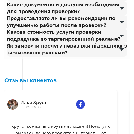
Какие документы и доступы необходимы
принимаются решения и
для проведения проверки?
какие критерии
Предоставляете ли вы рекомендации по
учитываются.
улучшению работы после проверки?
Эффективность
Какова стоимость услуги проверки
Мы сосредотачиваемся
подрядчика по таргетированной рекламе?
на достижении ваших
Як замовити послугу перевірки підрядника з
бизнес-целей,
таргетованої реклами?
минимизируя затраты на
рекламу и максимизируя
результаты. Мы помогаем
увеличить продажи,
Отзывы клиентов
привлечь новых клиентов
и повысить узнаваемость
бренда.
Сергей Яцышен
28-06-22
Индивидуальные и оригинальные, уверенные и
мощные – команда профессионалов, знающая, что