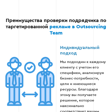
подрядчика к работе. Во время общения стоит
спросить:
Преимущества проверки подрядчика по
Процесс работы. Как происходит
таргетированной
рекламе в Outsourcing
планирование, настройка и запуск
Team
рекламных кампаний.
Методики анализа эффективности. Какие
Индивидуальный
ключевые показатели они используют для
подход
оценки результатов.
Мы подходим к каждому
клиенту с учетом его
Предложения для вашего бизнеса. Какие
специфики, анализируя
конкретные решения подрядчик
бизнес-потребности,
предлагает для вашего проекта.
цели и имеющиеся
ресурсы. Благодаря
этому вы получаете
решение, которое
Этап 4
максимально
соответствует вашим