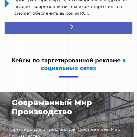
владеет современными техниками таргетинга и
сможет обеспечить высокий ROI.
Минимизация рисков:
Работая с проверенными
партнерами, вы уменьшаете риск снижения
репутации бренда, некорректной настройки
рекламы или нарушения сроков выполнения задач.
Адаптация под ваш бизнес:
Подрядчик, который
Кейсы по таргетированной рекламе
в
прошел проверку, будет лучше понимать ваши
социальных сетях
потребности и сможет создать
персонализированную стратегию таргетированной
рекламы.
Современный Мир
Производство
Таргетированная реклама для Современный Мир
Производство