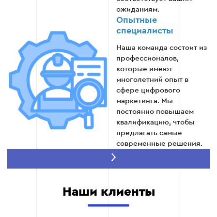
ожиданиям.
Опытные
специалисты
Этап 5: Тестовое сотрудничество
Наша команда состоит из
профессионалов,
Начните с небольшого проекта, чтобы оценить
которые имеют
подход к работе и качество результатов. Это
многолетний опыт в
включает в себя:
сфере цифрового
маркетинга. Мы
Настройка краткосрочной кампании.
постоянно повышаем
Выбор целевой аудитории, создание
квалификацию, чтобы
креативов и запуск рекламы.
предлагать самые
современные решения.
Скорость
Оценка результатов. Анализ показателей,
выполнения
таких как клики, конверсии и стоимость
привлечения клиента.
Мы гарантируем
Наши клиенты
оперативную проверку и
Выводы для дальнейшего сотрудничества.
анализ подрядчиков, не
Соответствует ли подход подрядчика
жертвуя качеством. Четко