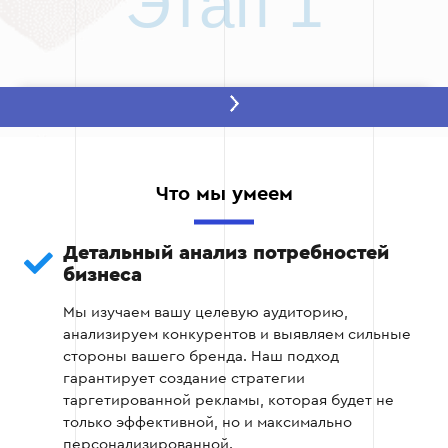
Этап 1
Этап 2: Оценка технических навыков
Этот этап позволяет убедиться, что подрядчик
владеет современными инструментами
Что мы умеем
таргетированной рекламы. Основные аспекты:
Знание платформ. Подрядчик должен быть
Детальный анализ потребностей
уверенным пользователем Google Ads,
бизнеса
Facebook Ads, Instagram Ads и других
Мы изучаем вашу целевую аудиторию,
платформ.
анализируем конкурентов и выявляем сильные
стороны вашего бренда. Наш подход
Работа с аналитикой. Умение использовать
гарантирует создание стратегии
Google Analytics, Pixel и другие
таргетированной рекламы, которая будет не
инструменты для анализа эффективности
только эффективной, но и максимально
рекламных кампаний.
персонализированной.