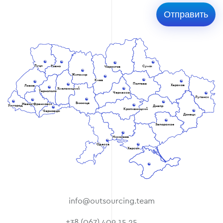
Луцк
Ровно
Сумы
Чернигов
Житомир
Киев
Полтава
Харьков
Львов
Хмельницкий
Тернополь
Черкассы
Луганск
Винница
Ивано-Франковск
Ужгород
Днепр
Кропивницкий
Черновцы
Донецк
Запорожье
Николаев
Одесса
Херсон
info@outsourcing.team
+38 (067) 409 15 25