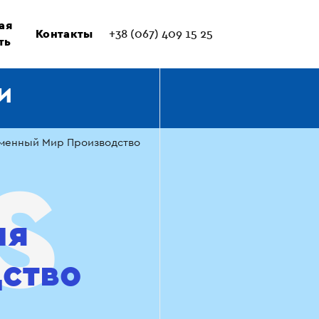
ая
Контакты
+38 (067) 409 15 25
ть
И
еменный Мир Производство
ля
ство