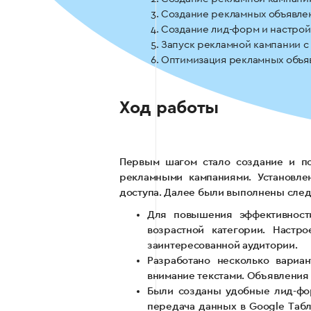
Создание рекламных объявле
Создание лид-форм и настройк
Запуск рекламной кампании с
Оптимизация рекламных объя
Ход работы
Первым шагом стало создание и по
рекламными кампаниями. Установл
доступа. Далее были выполнены сле
Для повышения эффективност
возрастной категории. Настр
заинтересованной аудитории.
Разработано несколько вари
внимание текстами. Объявления
Были созданы удобные лид-фор
передача данных в Google Табл