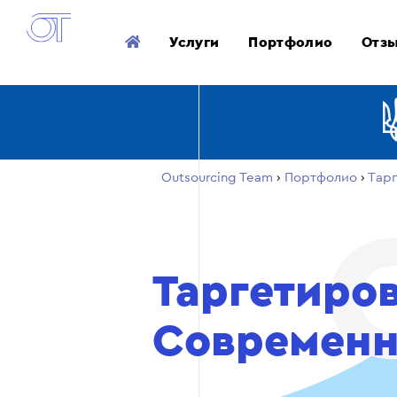
Услуги
Портфолио
Отз
Outsourcing Team
›
Портфолио
›
Тар
Таргетиро
Современн