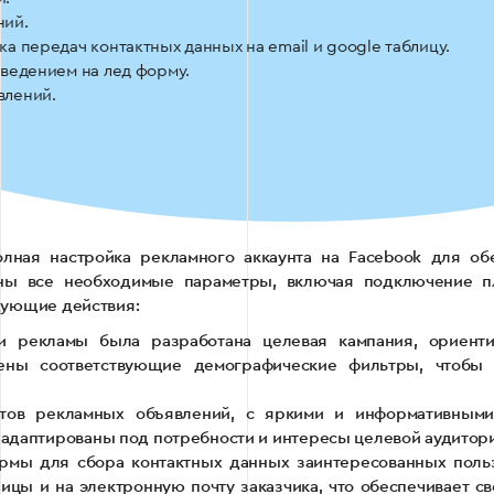
ний.
а передач контактных данных на email и google таблицу.
 ведением на лед форму.
влений.
лная настройка рекламного аккаунта на Facebook для об
ены все необходимые параметры, включая подключение п
дующие действия:
и рекламы была разработана целевая кампания, ориент
оены соответствующие демографические фильтры, чтобы 
антов рекламных объявлений, с яркими и информативны
 адаптированы под потребности и интересы целевой аудитор
мы для сбора контактных данных заинтересованных польз
ицы и на электронную почту заказчика, что обеспечивает 