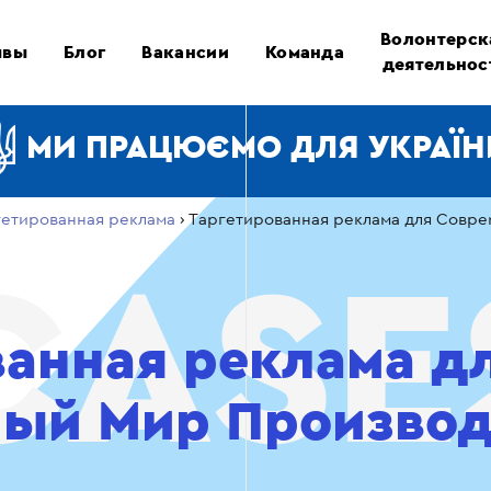
Волонтерск
ывы
Блог
Вакансии
Команда
деятельнос
МИ ПРАЦЮЄМО ДЛЯ УКРАЇН
гетированная реклама
›
Таргетированная реклама для Совр
ванная реклама д
ый Мир Производ