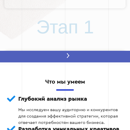
Этап 1
Этап 2: Разработка стратегии
На основе собранных данных формируется
стратегия, которая включает определение
Что мы умеем
основных каналов, создание рекламных
креативов и планирование бюджета.
Глубокий анализ рынка
Формирование портрета целевой
Мы исследуем вашу аудиторию и конкурентов
аудитории.
для создания эффективной стратегии, которая
отвечает потребностям вашего бизнеса.
Разработка структуры рекламной
Разработка уникальных креативов