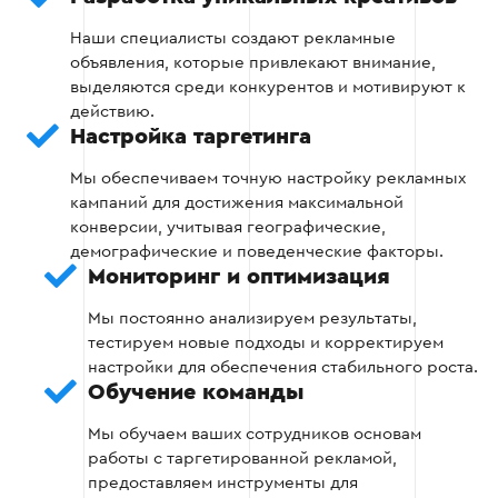
кампании.
Наши специалисты создают рекламные
Планирование распределения бюджета.
объявления, которые привлекают внимание,
выделяются среди конкурентов и мотивируют к
действию.
Настройка таргетинга
Этап 2
Мы обеспечиваем точную настройку рекламных
кампаний для достижения максимальной
конверсии, учитывая географические,
демографические и поведенческие факторы.
Мониторинг и оптимизация
Этап 3: Настройка рекламных
Мы постоянно анализируем результаты,
кампаний
тестируем новые подходы и корректируем
На этом этапе происходит техническая
настройки для обеспечения стабильного роста.
настройка рекламных кабинетов и запуск
Обучение команды
кампаний.
Мы обучаем ваших сотрудников основам
работы с таргетированной рекламой,
Установка пикселей и отслеживание
предоставляем инструменты для