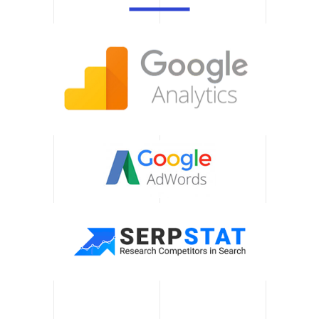
Включаем аналитику,
стратегии лояльности и
другие инструменты для
долгосрочного успеха.
Постоянная
поддержка
Вы получаете
консультации на каждом
этапе работы, а также
рекомендации для
будущих кампаний. Мы
всегда готовы помочь вам
в решении новых
вызовов.
Оперативность
Мы выполняем проекты в
оговоренные сроки,
гарантируя качественный