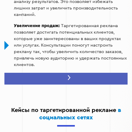
анализу результатов. Это позволяет избежать
лишних затрат и увеличить производительность
кампаний.
Увеличение продаж:
Таргетированная реклама
позволяет достигать потенциальных клиентов,
которые уже заинтересованы в ваших продуктах
или услугах. Консультации помогут настроить
рекламу так, чтобы увеличить количество заказов,
привлечь новую аудиторию и удержать постоянных
клиентов.
Снижение расходов:
Грамотная настройка
таргетированной рекламы позволяет экономить
средства, направляя объявления только на
релевантную аудиторию. Вы получите
рекомендации по правильному распределению
бюджета, что позволит оптимизировать расходы
Кейсы по таргетированной рекламе
в
без ущерба для результативности.
социальных сетях
Профессиональная поддержка:
Эксперты по