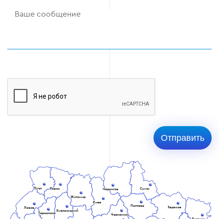
Луцк
Ровно
Сумы
Чернигов
Житомир
Киев
Полтава
Харьков
Львов
Хмельницкий
Тернополь
Черкассы