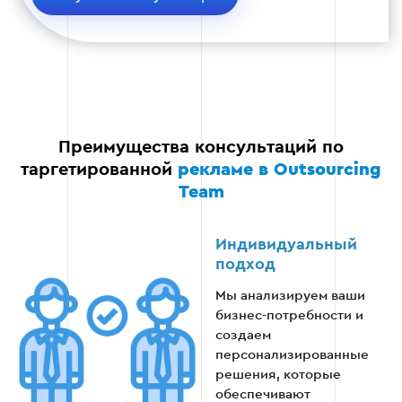
Анализ данных о конверсиях и кликах.
Оптимизация бюджетов и аудиторий.
Улучшение креативов на основе обратной
Преимущества консультаций по
связи.
таргетированной
рекламе в Outsourcing
Team
Этап 4
Индивидуальный
подход
Мы анализируем ваши
бизнес-потребности и
создаем
Этап 5: Отчетность и рекомендации
персонализированные
решения, которые
На финальном этапе клиент получает
обеспечивают
детальные отчеты о результатах кампаний и