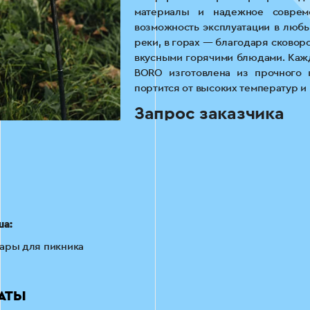
материалы и надежное совреме
возможность эксплуатации в любых
реки, в горах — благодаря сковор
вкусными горячими блюдами. Кажд
BORO изготовлена ​​из прочного 
портится от высоких температур и
Запрос заказчика
Ниша товаров для пикника достат
более, что такой вид продукции м
сезоны года, а в холодное вре
совместно с заказчиком провела г
и ниши. На основе полученных д
таргетированная реклама лучш
ша:
большего количества продаж.
ары для пикника
Компания BORO обратилась к на
целью увеличить количество про
рекламного объявления.
ТАТЫ