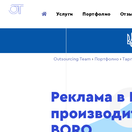
Услуги
Портфолио
Отз
Outsourcing Team
›
Портфолио
›
Тар
Реклама в 
производи
BORO