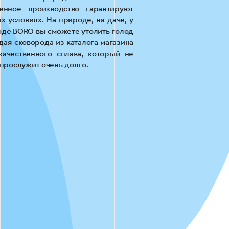
нное производство гарантируют
 условиях. На природе, на даче, у
оде BORO вы сможете утолить голод
ая сковорода из каталога магазина
качественного сплава, который не
 прослужит очень долго.
очно сложная и конкурентная. Тем
ожет активно продаваться в теплые
мя — спрос падает. Наша команда
лубокий анализ рынка, конкурентов
анных было принято решение, что
е всего подойдет для получения
шей команде Outsourcing Team с
даж и уменьшить стоимость одного