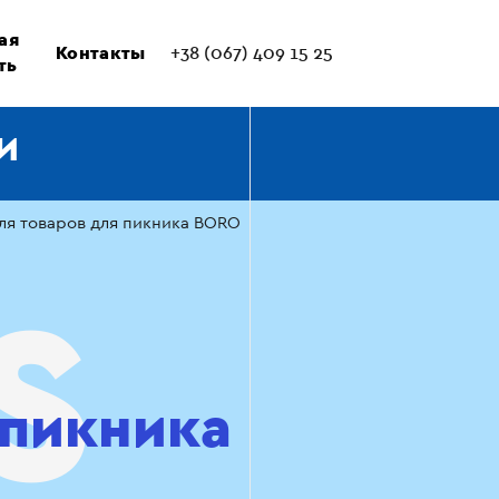
ая
Контакты
+38 (067) 409 15 25
ть
И
еля товаров для пикника BORO
 пикника