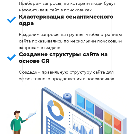
Подберем запросы, по которым люди будут
Интеграция Google Analytics и Google
находить ваш сайт в поисковиках
Search Console
Кластеризация семантического
ядра
Отслеживание целей и конверсий
Разделим запросы на группы, чтобы страницы
Регулярные отчеты
сайта показывались по нескольким поисковым
запросам в выдаче
Создание структуры сайта на
основе СЯ
Этап 2
Создадим правильную структуру сайта для
эффективного продвижения в поисковиках
Этап 3 — Соберем семантическое ядро
​​и создадим структуру сайта
Соберем ключевые запросы, на основе
которых сформируем логическую структуру