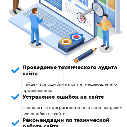
страниц сайта, что отвечает запросам
пользователей и повысит SEO эффективность.
Сбор семантического ядра
Группировка ключевых слов
Построение структуры сайта
Проведение технического аудита
сайта
Этап 3
Найдем все ошибки на сайте, мешающие его
продвижению
Устранение ошибок на сайте
Напишем ТЗ программистам или сами исправим
Этап 4 — Проведем работу по
все ошибки на сайте
внутренней оптимизации сайта
Рекомендации по технической
работе сайта