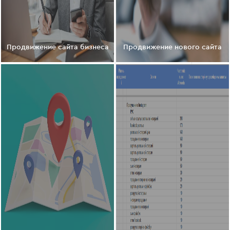
Этап 6 — Дадим рекомендации по
юзабилити
Проведем анализ удобства использования сайта
Продвижение сайта бизнеса
Продвижение нового сайта
и представим рекомендации по улучшению
интерфейса для повышения конверсий и
содержания посетителей.
Анализ удобства использования сайта
UX/UI рекомендации
Тестирование
Этап 6