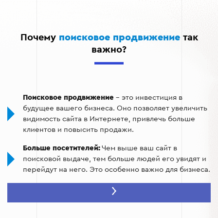
поэтому пользователи из него чаще совершают
конверсии, то есть выполняют целевые действия на
сайте, такие как покупка, регистрация или заказ.
Почему
поисковое продвижение
так
Рост продаж и лидов:
Увеличение органического
важно?
трафика и конверсии может привести к росту
продаж и количеству лидов.
Улучшение бренда:
Высокие позиции в SERP могут
улучшить репутацию бренда и сделать его более
Поисковое продвижение
– это инвестиция в
доверенным.
будущее вашего бизнеса. Оно позволяет увеличить
видимость сайта в Интернете, привлечь больше
клиентов и повысить продажи.
Больше посетителей:
Чем выше ваш сайт в
поисковой выдаче, тем больше людей его увидят и
перейдут на него. Это особенно важно для бизнеса.
Целевой трафик:
SEO позволяет привлечь именно
тех людей, которые ищут ваши товары или услуги.
То есть вы не теряете деньги на рекламу, которая