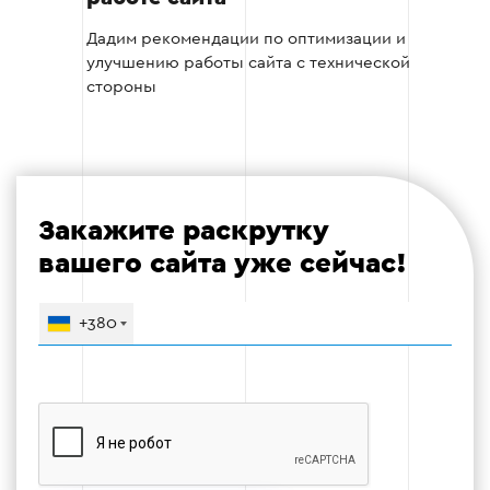
Оптимизируем метатеги, контент, внутреннюю
перелинковку и скорость загрузки страниц для
Дадим рекомендации по оптимизации и
лучшей индексации поисковиками.
улучшению работы сайта с технической
стороны
Оптимизация контента
Внутренние ссылки
Метаданные и SEO-теги
Закажите раскрутку
вашего сайта уже сейчас!
Этап 4
+380
Этап 5 — Начнем наращивать
количество ссылок сайта