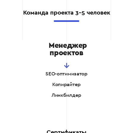
Мы разрабатываем
Команда проекта 3-5 человек
стратегии, максимально
соответствующие
особенностям вашего
бизнеса, учитывая ваши
цели, специфику рынка и
Менеджер
конкурентную среду.
проектов
Каждый наш проект – это
уникальное решение,
направленное на
SEO-оптимизатор
достижение именно
ваших результатов.
Копирайтер
Современные
инструменты и
Линкбилдер
техника
Мы используем только
передовые и
проверенные техники,
современные
Сертификаты