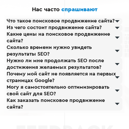
рекомендации,
Нас часто
спрашивают
основанные на
фактических данных,
Что такое поисковое продвижение сайта?
чтобы вы могли
Из чего состоит продвижение сайта?
принимать обоснованные
Какие цены на поисковое продвижение
решения для развития
сайта?
вашего бизнеса.
Сколько времени нужно увидеть
результаты SEO?
Нужно ли мне продолжать SEO после
достижения желаемых результатов?
Почему мой сайт не появляется на первых
страницах Google?
Могу я самостоятельно оптимизировать
свой сайт для SEO?
Как заказать поисковое продвижение
сайта?