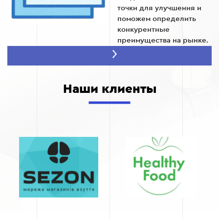
точки для улучшения и
поможем определить
конкурентные
преимущества на рынке.
Постоянная связь и
поддержка
Мы всегда в связи с вами
Наши клиенты
и вашей командой.
Владелец бизнеса и
маркетолог могут
рассчитывать на
постоянные
консультации и
оперативную реакцию на
любые запросы или
пожелания по
оптимизации сайта.
Индивидуальный
подход к каждому
клиенту