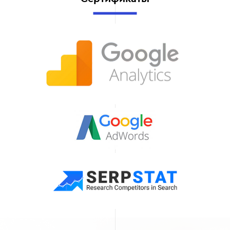
аналитические и
технические
инструменты,
отвечающие последним
тенденциям в SEO и
цифровом маркетинге.
Это позволяет
добиваться максимально
эффективных
результатов.
Прозрачные отчеты и
измеряемые
результаты
В наших отчетах только
конкретная информация,
реальные результаты,
которые можно легко
измерить. Мы
предоставляем
обоснованные