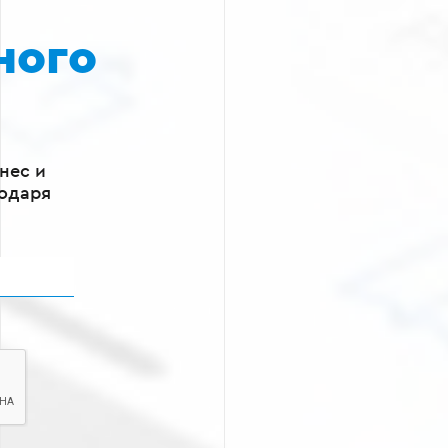
ного
нес и
годаря