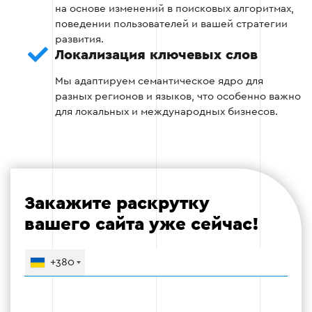
Тестирование полученного ядра.
на основе изменений в поисковых алгоритмах,
поведении пользователей и вашей стратегии
Постоянное обновление ключевых слов на
развития.
основе изменений в поведении аудитории
Локализация ключевых слов
и рынка.
Мы адаптируем семантическое ядро для
разных регионов и языков, что особенно важно
для локальных и международных бизнесов.
Этап 5
Закажите раскрутку
вашего сайта уже сейчас!
+380