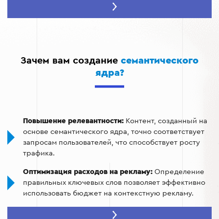
Повышение видимости:
достижение высоких
позиций в поисковых системах.
Структуризация сайта:
распределение ключевых
слов между страницами, чтобы избежать
конкуренции внутри сайта.
Зачем вам создание
семантического
ядра?
Анализ аудитории:
понимание потребностей
пользователей через анализ их запросов.
Повышение релевантности:
Контент, созданный на
основе семантического ядра, точно соответствует
запросам пользователей, что способствует росту
трафика.
Оптимизация расходов на рекламу:
Определение
правильных ключевых слов позволяет эффективно
использовать бюджет на контекстную рекламу.
Улучшение конверсий:
Ключевые слова,