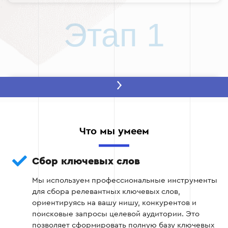
Этап 1
Этап 2 — Сбор ключевых слов
Использование специализированных
инструментов для сбора ключевых фраз.
Что мы умеем
Анализ поисковой частоты и
Сбор ключевых слов
конкурентности каждого запроса.
Мы используем профессиональные инструменты
для сбора релевантных ключевых слов,
ориентируясь на вашу нишу, конкурентов и
Этап 2
поисковые запросы целевой аудитории. Это
позволяет сформировать полную базу ключевых