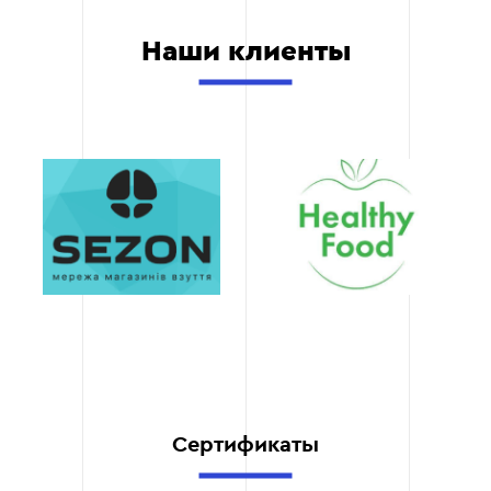
Мы работаем не только с
Наши клиенты
ключевыми словами, но и
со структурой сайта,
контентом и стратегией
его развития. Это
обеспечивает полную
интеграцию
семантического ядра в
ваш бизнес-процесс.
Прозрачность и
отчетность
После завершения
работы вы получаете
подробный отчет с
перечнем ключевых
слов, группировкой по
категориям и
Сертификаты
рекомендациями по их
использованию.