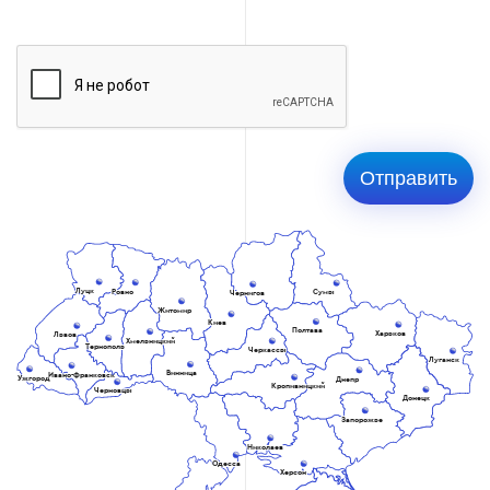
Луцк
Ровно
Сумы
Чернигов
Житомир
Киев
Полтава
Харьков
Львов
Хмельницкий
Тернополь
Черкассы
Луганск
Винница
Ивано-Франковск
Ужгород
Днепр
Кропивницкий
Черновцы
Донецк
Запорожье
Николаев
Одесса
Херсон