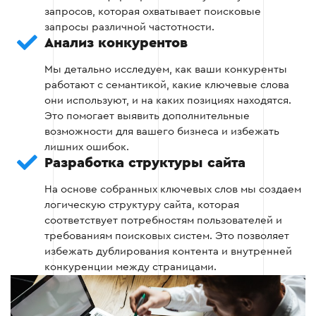
запросов, которая охватывает поисковые
запросы различной частотности.
Анализ конкурентов
Этап 3 — Фильтрация ключевых слов
Мы детально исследуем, как ваши конкуренты
работают с семантикой, какие ключевые слова
они используют, и на каких позициях находятся.
Удаление нерелевантных и
Это помогает выявить дополнительные
низкоконверсионных запросов.
возможности для вашего бизнеса и избежать
лишних ошибок.
Группировка ключевых слов по тематикам.
Разработка структуры сайта
На основе собранных ключевых слов мы создаем
логическую структуру сайта, которая
Этап 3
соответствует потребностям пользователей и
требованиям поисковых систем. Это позволяет
избежать дублирования контента и внутренней
конкуренции между страницами.
Этап 4 — Распределение слов по