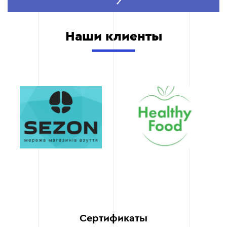
Современные
решения
Используем последние
Наши клиенты
тренды и технологии для
создания контента,
который выглядит
актуально и
инновационно.
Скорость
выполнения
Благодаря четким
процессам создания
дизайн проектов мы
воплощаем ваши идеи в
жизнь в кратчайшие
сроки, не уступая
качеством.
Комплексные услуги
Сертификаты