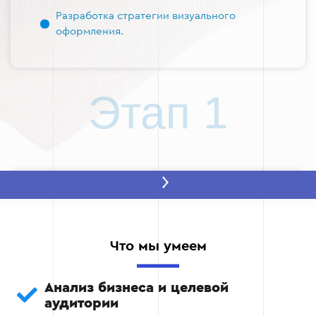
Разработка стратегии визуального
оформления.
Этап 1
Этап 2 — Разработка концепции
Создание базовых элементов бренда:
цветовая палитра, шрифты, иллюстрации.
Что мы умеем
Разработка эскизов и согласование
Анализ бизнеса и целевой
стилистики.
аудитории