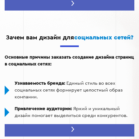
Шаблоны постов:
Заранее подготовленные макеты
для публикаций.
Обложки и аватарки:
Визуальные элементы,
которые являются «лицом» вашей страницы.
Зачем вам дизайн для
социальных сетей?
Анимации и интерактивный контент:
Гифки, сторис,
видео для привлечения внимания.
Основные причины заказать создание дизайна страниц
Иллюстрации и графики:
Визуальные материалы,
в социальных сетях:
которые дополняют текстовый контент.
Узнаваемость бренда:
Единый стиль во всех
социальных сетях формирует целостный образ
компании.
Привлечение аудитории:
Яркий и уникальный
дизайн помогает выделиться среди конкурентов.
Повышение конверсии:
Визуально
привлекательный контент способствует большей