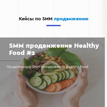
заинтересованности со стороны пользователей.
Профессиональный имидж:
Оформленная страница
демонстрирует серьезный подход к бизнесу.
Кейсы по SMM
продвижению
Оптимизация времени:
Благодаря готовым
шаблонам создание новых публикаций становится
быстрее.
SMM продвижение Healthy
Food #2
Продолжение SMM продвижения Healthy Food