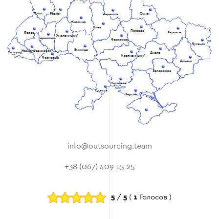
Луцк
Ровно
Сумы
Чернигов
Житомир
Киев
Полтава
Харьков
Львов
Хмельницкий
Тернополь
Черкассы
Луганск
Винница
Ивано-Франковск
Ужгород
Днепр
Кропивницкий
Черновцы
Донецк
Запорожье
Николаев
Одесса
Херсон
info@outsourcing.team
+38 (067) 409 15 25
5
/
5
(
1
Голосов )