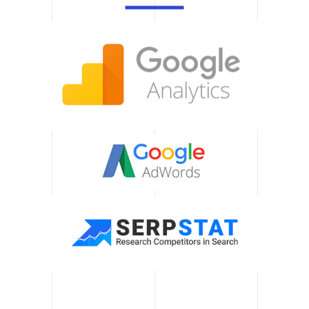
Мы предоставляем
полный спектр услуг от
анализа и концепции до
внедрения и поддержки.
Наши клиенты получают
качественный сервис без
необходимости
привлечения
дополнительных
ресурсов.
Гибкость
Наши решения легко
адаптируются к
изменениям ваших
потребностей, трендов
или новых платформ, что
позволяет вашему
бизнесу оставаться
актуальным в быстро
меняющейся среде.