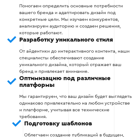
Помогаем определить основные потребности
вашего бренда и адаптировать дизайн под
Этап 2
конкретные цели. Мы изучаем конкурентов,
анализируем аудиторию и создаем решения,
которые работают.
Разработку уникального стиля
От айдентики до интерактивного контента, наши
Этап 3 — Создание шаблонов и
специалисты обеспечивают создание
материалов
уникального дизайна, который отражает ваш
бренд и привлекает внимание.
Оптимизацию под различные
Разработка шаблонов для постов, сторис,
платформы
обложек и баннеров.
Мы гарантируем, что ваш дизайн будет выглядеть
Изготовление статического и
одинаково привлекательно на любом устройстве
динамического контента (анимации,
и платформе, учитывая все технические
видео).
требования.
Подготовку шаблонов
Тестирование материалов в разных
форматах и на разных устройствах.
Облегчаем создание публикаций в будущем,