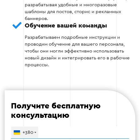
разрабатывая удобные и многоразовые
шаблоны для постов, сторис и рекламных
баннеров.
Обучение вашей команды
Этап 3
Разрабатываем подробные инструкции и
проводим обучение для вашего персонала,
чтобы они могли эффективно использовать
новый дизайн и интегрировать его в рабочие
процессы.
Этап 4 — Внедрение и запуск
Загрузка готовых материалов на страницы
социальных сетей.
Получите бесплатную
Оценка эффективности визуального
контента через аналитические
консультацию
инструменты.
+380
Внесение коррективов при