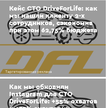
Кейс СТО DriveForLife: как
мы нашли клиенту 2-х
сотрудников, сэкономив
при этом 62,75% бюджета
Таргетированная реклама
Как мы обновили
Instagram для СТО
DriveForLife: +55% охватов