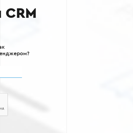
я CRM
ак
сенджером?