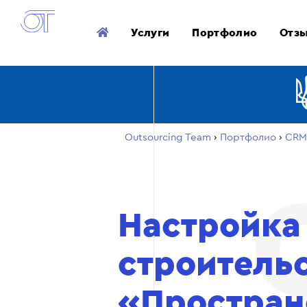
Услуги
Портфолио
Отз
Outsourcing Team
›
Портфолио
›
CRM
Настройка
строитель
«Простран