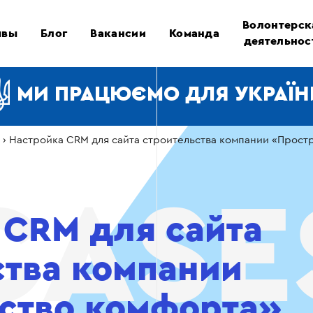
Волонтерск
ывы
Блог
Вакансии
Команда
деятельнос
МИ ПРАЦЮЄМО ДЛЯ УКРАЇН
›
Настройка CRM для сайта строительства компании «Прост
 CRM для сайта
ства компании
ство комфорта»