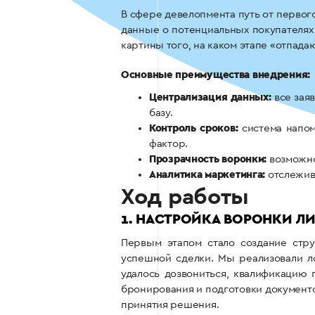
В сфере девелопмента путь от первог
данные о потенциальных покупателях 
картины того, на каком этапе «отпад
Основные преимущества внедрения:
Централизация данных:
все заяв
базу.
Контроль сроков:
система напом
фактор.
Прозрачность воронки:
возможно
Аналитика маркетинга:
отслежива
Ход работы
1. НАСТРОЙКА ВОРОНКИ Л
Первым этапом стало создание стру
успешной сделки. Мы реализовали ло
удалось дозвониться, квалификацию 
бронирования и подготовки документо
принятия решения.