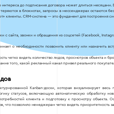
о интереса до подписания договора может длиться месяцами.
теряются в блокнотах, запросы в мессенджерах остаются без 
ают» клиенты. CRM-система — это фундамент для построения с
ки с сайта, звонки и обращения из соцсетей (Facebook, Insta
инает о необходимости позвонить клиенту или назначить вст
сть четко видеть количество лидов, просмотров объекта и бр
ние того, какой рекламный канал привел реального покупател
ИДОВ
ктурированной Kanban-доски, которая визуализирует весь п
гику статусов, включающую автоматическую обработку новы
потребностей клиента и подготовку к просмотру объекта. 
в, что позволило менеджерам четко видеть приоритетность зад