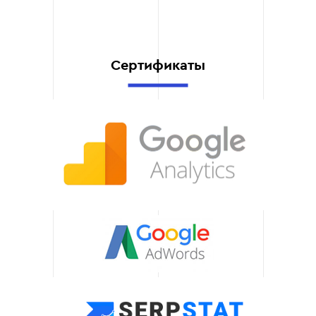
анализировать
подрядчиков. Мы также
обеспечиваем
поддержку на всех
Сертификаты
этапах запуска кампаний.
Гарантия качества
Наш подход позволяет
выявить слабые места в
работе подрядчика еще
до запуска рекламной
кампании. Благодаря
этому ваш бюджет
используется
максимально эффективно.
Комплексная
поддержка
Мы помогаем не только
проверить подрядчика,
но и сопровождаем ваши