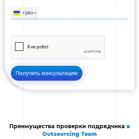
+380
Этап 4: Анализ отчетности
Эффективный подрядчик должен
предоставлять прозрачные отчеты о
результатах работы:
Понятна ли структура отчетов?
Содержат ли они ключевые показатели
эффективности (KPI)?
Есть ли рекомендации для дальнейшего
развития кампании?
Преимущества проверки подрядчика
в
Outsourcing Team