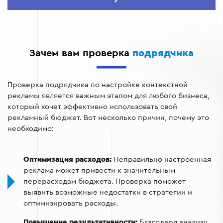
Оценка использованных стратегий и методов.
Проверка технической экспертизы и сертификаций.
Тестирование предоставленных инструментов
Зачем вам проверка
подрядчика
отчетности.
Проверка подрядчика по настройке контекстной
рекламы является важным этапом для любого бизнеса,
который хочет эффективно использовать свой
рекламный бюджет. Вот несколько причин, почему это
необходимо:
Оптимизация расходов:
Неправильно настроенная
реклама может привести к значительным
перерасходам бюджета. Проверка поможет
выявить возможные недостатки в стратегии и
оптимизировать расходы.
Повышение результативности:
Благодаря анализу