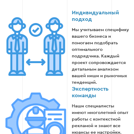
Этап 4
Индивидуальный
подход
Мы учитываем специфику
вашего бизнеса и
Этап 5: Тестовое сотрудничество
помогаем подобрать
оптимального
Если все предыдущие этапы успешно
подрядчика. Каждый
пройдены, можно запустить тестовую
проект сопровождается
кампанию для оценки реальных результатов
детальным анализом
работы подрядчика.
вашей ниши и рыночных
тенденций.
Запуск небольшой тестовой рекламной
Экспертность
кампании.
команды
Наши специалисты
Отслеживание ключевых показателей
имеют многолетний опыт
эффективности (конверсии, CTR, ROI).
работы с контекстной
рекламой и знают все
Анализ затрат на тестовую кампанию и
нюансы ее настройки.