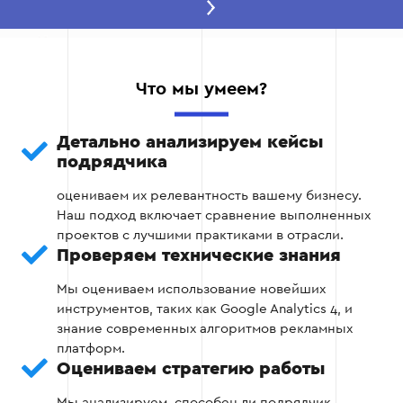
Этап 2: Проверка технической
компетенции
Далее необходимо оценить уровень знаний и
Что мы умеем?
навыков подрядчика:
Использует ли он современные
Детально анализируем кейсы
инструменты аналитики и оптимизации?
подрядчика
оцениваем их релевантность вашему бизнесу.
Знаком с платформами Google Ads, Meta
Наш подход включает сравнение выполненных
Ads и другими популярными сервисами?
проектов с лучшими практиками в отрасли.
Проверяем технические знания
Имеет ли сертификации, подтверждающие
его квалификацию?
Мы оцениваем использование новейших
инструментов, таких как Google Analytics 4, и
знание современных алгоритмов рекламных
платформ.
Этап 2
Оцениваем стратегию работы
Мы анализируем, способен ли подрядчик