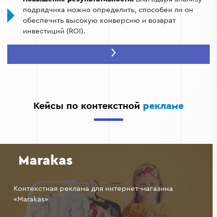
подрядчика можно определить, способен ли он
обеспечить высокую конверсию и возврат
инвестиций (ROI).
Избегание ошибок:
Профессиональный подрядчик
знает все нюансы контекстной рекламы, что
поможет избежать таких ошибок, как
некорректный выбор ключевых слов или
неудачные таргетинговые настройки.
Кейсы по контекстной
рекламе
Долгосрочное партнерство:
После успешной
проверки вы сможете сотрудничать с подрядчиком
на постоянной основе, доверяя ему реализацию
своих рекламных кампаний.
Marakas
Контекстная реклама для интернет-магазина
«Marakas»