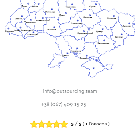
Луцк
Ровно
Сумы
Чернигов
Житомир
Киев
Полтава
Харьков
Львов
Хмельницкий
Тернополь
Черкассы
Луганск
Винница
Ивано-Франковск
Ужгород
Днепр
Кропивницкий
Черновцы
Донецк
Запорожье
Николаев
Одесса
Херсон
info@outsourcing.team
+38 (067) 409 15 25
5
/
5
(
1
Голосов )