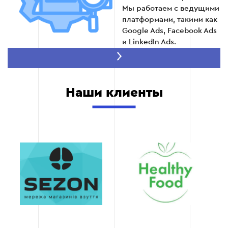
полученных результатов.
Мы работаем с ведущими
платформами, такими как
Оценка скорости реагирования
Google Ads, Facebook Ads
подрядчика на изменения и его
и LinkedIn Ads.
коммуникационных навыков.
Прозорість процесу
Мы предоставляем
Определение возможных улучшений для
подробные отчеты о
будущих кампаний.
Наши клиенты
проверке, что позволяет
вам принимать
взвешенные решения.
Этап 5
Вы получаете не только
результаты анализа, но и
четкие рекомендации по
оптимизации процессов.
Экономия времени
Вы получаете готовый
результат без
необходимости
самостоятельно