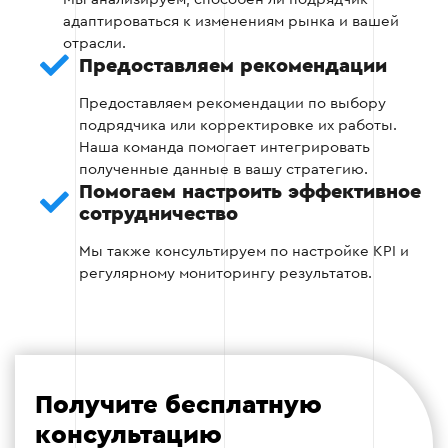
адаптироваться к изменениям рынка и вашей
отрасли.
Предоставляем рекомендации
Этап 3: Оценка стратегии
Предоставляем рекомендации по выбору
Спросите подрядчика о его подходах к
подрядчика или корректировке их работы.
созданию стратегии рекламных кампаний:
Наша команда помогает интегрировать
полученные данные в вашу стратегию.
Помогаем настроить эффективное
Как он определяет целевую аудиторию?
сотрудничество
Как подбираются ключевые слова?
Мы также консультируем по настройке KPI и
регулярному мониторингу результатов.
Осуществляется ли тестирование
различных форматов объявлений?
Получите бесплатную
Этап 3
консультацию