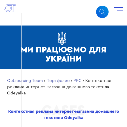
МИ ПРАЦЮЄМО ДЛЯ
УКРАЇНИ
Outsourcing Team
›
Портфолио
›
PPC
›
Контекстная
реклама интернет-магазина домашнего текстиля
Odeyalka
Контекстная реклама интернет-магазина домашнего
текстиля Odeyalka