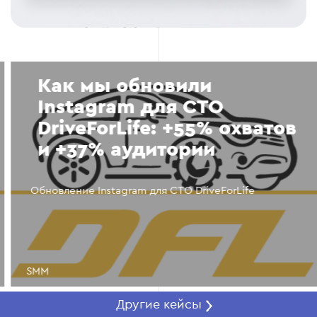
Как мы обновили
Instagram для СТО
DriveForLife: +55% охватов
и +37% аудитории
Обновление Instagram для СТО DriveForLife
SMM
Другие кейсы