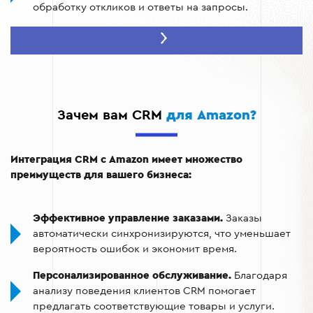
обработку откликов и ответы на запросы.
Централизация данных.
Вся информация о
клиентах, заказах и продажах хранится в одной
системе, что облегчает доступ к нужным данным.
Аналитика и отчетность.
Система обеспечивает
анализ продаж, конверсий и поведения клиентов.
Зачем вам CRM
для Amazon?
Оптимизация маркетинга.
CRM помогает
настраивать персонализированные предложения и
Интеграция CRM с Amazon имеет множество
автоматические маркетинговые кампании.
преимуществ для вашего бизнеса:
Интеграция с другими платформами.
CRM для
Amazon легко синхронизируется с другими
Эффективное управление заказами.
Заказы
системами, такими как платежные сервисы и
автоматически синхронизируются, что уменьшает
логистические платформы.
вероятность ошибок и экономит время.
Персонализированное обслуживание.
Благодаря
анализу поведения клиентов CRM помогает
предлагать соответствующие товары и услуги.