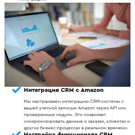
Настройка автоматических оповещений
для менеджеров о новых заказах или
изменениях статуса.
Автоматизация ответов клиентам через
CRM.
Этап 3
Интеграция CRM с Amazon
Мы настраиваем интеграцию CRM-системы с
Этап 4: Тестирование интеграции
вашей учетной записью Amazon через API или
проверенные модули. Это позволяет
синхронизировать данные о заказах, клиентах и
Проведение многоуровневого
других бизнес-процессах в реальном времени.
тестирования функционала CRM на
Настройка функционала CRM
реальных и тестовых данных.