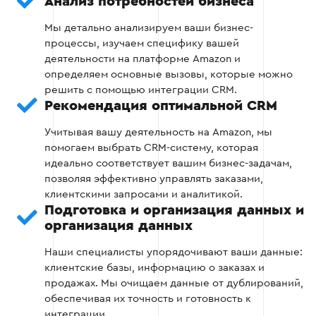
Анализ потребностей бизнеса
Разработка архитектуры интеграции и
настройки API с Amazon.
Мы детально анализируем ваши бизнес-
процессы, изучаем специфику вашей
Синхронизация данных о заказах, товарах,
деятельности на платформе Amazon и
клиентах и остатках.
определяем основные вызовы, которые можно
решить с помощью интеграции CRM.
Рекомендация оптимальной CRM
Этап 2
Учитывая вашу деятельность на Amazon, мы
помогаем выбрать CRM-систему, которая
идеально соответствует вашим бизнес-задачам,
позволяя эффективно управлять заказами,
клиентскими запросами и аналитикой.
Подготовка и организация данных и
Этап 3: Настройка автоматизации
организация данных
Наши специалисты упорядочивают ваши данные:
Разработка алгоритмов автоматического
клиентские базы, информацию о заказах и
обновления статусов заказов, цен и
продажах. Мы очищаем данные от дублирований,
остатков.
обеспечивая их точность и готовность к
интеграции.