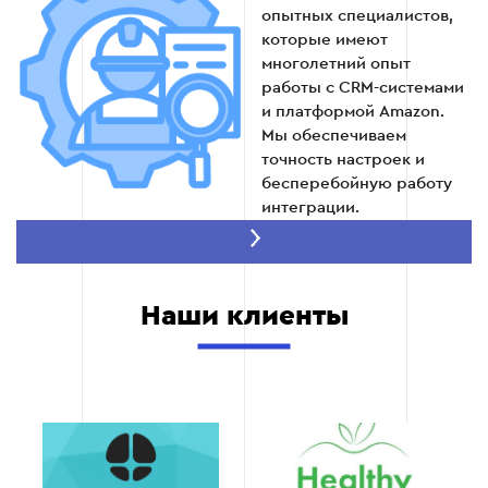
опытных специалистов,
которые имеют
многолетний опыт
работы с CRM-системами
и платформой Amazon.
Мы обеспечиваем
точность настроек и
бесперебойную работу
интеграции.
Прозрачность на
всех этапах
Вы получаете подробную
Наши клиенты
информацию о каждом
этапе проекта, включая
регулярные отчеты, что
позволяет
контролировать процесс
и быть уверенными в
результате.