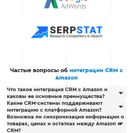
выполнения
Благодаря отлаженным
процессам мы
обеспечиваем быструю
интеграцию без ущерба
для качества. Это
позволяет вам как можно
быстрее начать получать
выгоды от
использования CRM.
Частые вопросы об
интеграции CRM с
Amazon
Что такое интеграция CRM с Amazon и
каковы ее основные преимущества?
Какие CRM-системы поддерживают
интеграцию с платформой Amazon?
Возможна ли синхронизация информации о
товарах, ценах и остатках между Amazon и
CRM?