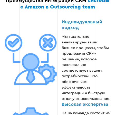
Преимущества интеграции CRM
системы
с Amazon в Outsourcing team
Анализ эффективности работы системы и
внесение необходимых корректировок.
Индивидуальный
подход
Расширение функционала CRM при
необходимости для масштабирования
Мы тщательно
бизнеса.
анализируем ваши
бизнес-процессы, чтобы
предложить CRM-
решение, которое
Этап 6
максимально
соответствует вашим
потребностям. Это
обеспечивает
эффективность
интеграции и быструю
отдачу от использования.
Высокая экспертиза
Наша команда состоит из