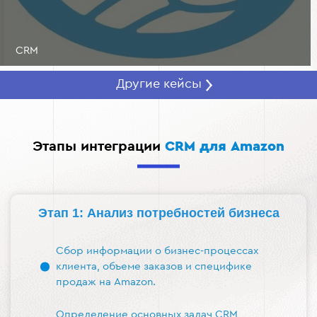
CRM
Другие кейсы
Этапы интеграции
CRM для Amazon
Этап 1: Анализ потребностей бизнеса
Сбор информации о бизнес-процессах
клиента, объеме заказов и специфике
продаж на Amazon.
Определение основных задач CRM,