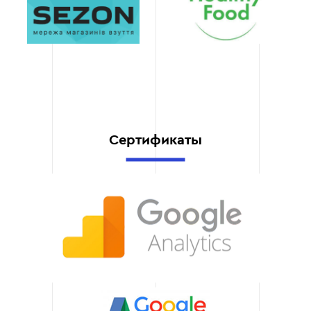
Постоянная
поддержка
Мы обеспечиваем
техническую поддержку
24/7, быстро реагируем
на ваши запросы и
решаем любые
проблемы, возникающие
в процессе работы.
Сертификаты
Гибкость решений
Наши CRM-решения
легко адаптируются к
изменениям в вашем
бизнесе. В случае роста
или изменений в
стратегии мы поможем
масштабировать
функционал.
Скорость