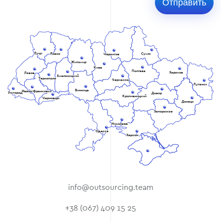
Луцк
Ровно
Сумы
Чернигов
Житомир
Киев
Полтава
Харьков
Львов
Хмельницкий
Тернополь
Черкассы
Луганск
Винница
Ивано-Франковск
Ужгород
Днепр
Кропивницкий
Черновцы
Донецк
Запорожье
Николаев
Одесса
Херсон
info@outsourcing.team
+38 (067) 409 15 25