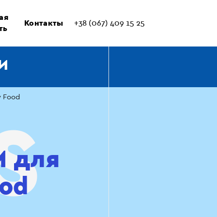
ая
Контакты
+38 (067) 409 15 25
ть
И
y Food
M для
ood