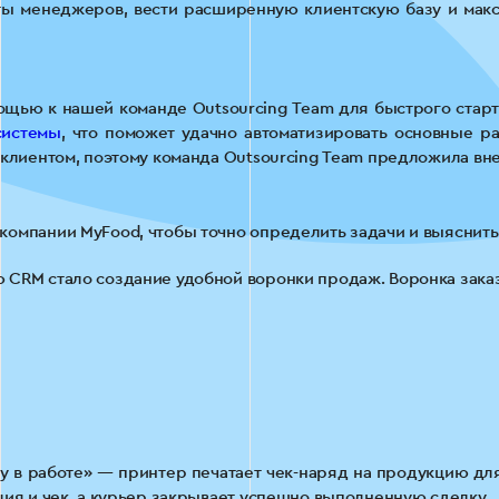
ты менеджеров, вести расширенную клиентскую базу и мак
ощью к нашей команде Outsourcing Team для быстрого старта
системы
, что поможет удачно автоматизировать основные р
 клиентом, поэтому команда Outsourcing Team предложила вн
омпании MyFood, чтобы точно определить задачи и выяснить
 CRM стало создание удобной воронки продаж. Воронка зака
у в работе» — принтер печатает чек-наряд на продукцию для
ция и чек, а курьер закрывает успешно выполненную сделку.