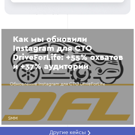
Как мы обновили
Instagram для СТО
DriveForLife: +55% охватов
и +37% аудитории
Обновление Instagram для СТО DriveForLife
SMM
Другие кейсы