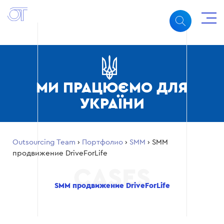
МИ ПРАЦЮЄМО ДЛЯ
УКРАЇНИ
Outsourcing Team
›
Портфолио
›
SMM
›
SMM
продвижение DriveForLife
SMM продвижение DriveForLife