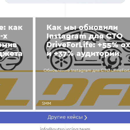
Как мы обновили
Instagram для СТО
DriveForLife: +55% охватов
и +37% аудитории
Обновление Instagram для СТО DriveForLife
SMM
Другие кейсы
info@outsourcing.team