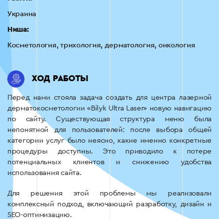
Украина
Ниша:
Косметология, трихология, дерматология, онкология
ХОД РАБОТЫ
Перед нами стояла задача создать для центра лазерной
дерматокосметологии «Bilyk Ultra Laser» новую навигацию
по сайту. Существующая структура меню была
непонятной для пользователей: после выбора общей
категории услуг было неясно, какие именно конкретные
процедуры доступны. Это приводило к потере
потенциальных клиентов и снижению удобства
использования сайта.
Для решения этой проблемы мы реализовали
комплексный подход, включающий разработку, дизайн и
SEO-оптимизацию.