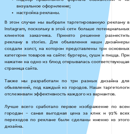
визуальное оформление;
настройка рекламы.
В этом случае мы выбрали таргетированную рекламу в
Instagram, поскольку в этой сети больше потенциальных
клиентов заказчика. Принято решение разместить
рекламу в stories. Для объявления наши дизайнеры
создали холст, на котором представлены три основных
категории товаров на сайте: бургеры, суши и пицца. При
нажатии на одно из блюд открывалась соответствующая
страница сайта.
Также мы разработали по три разных дизайна для
объявлений, под каждый из городов. Наши таргетологи
отслеживали эффективность каждого из вариантов.
Лучше всего сработало первое изображение по всем
городам – самая выгодная цена за клик и 92% всех
переходов по рекламе были сделаны именно из этого
дизайна.