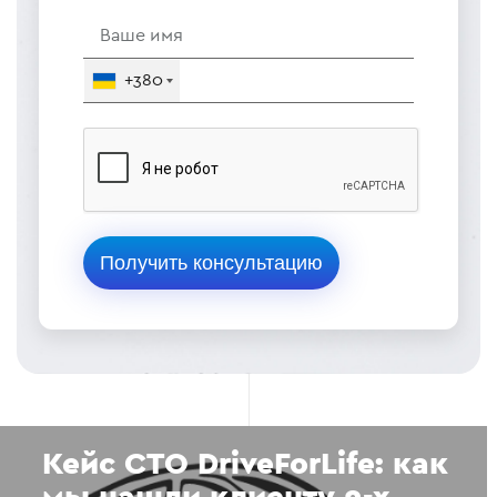
+380
Кейс СТО DriveForLife: как