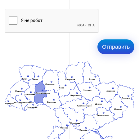
Луцк
Ровно
Сумы
Чернигов
Житомир
Киев
Полтава
Харьков
Львов
Хмельницкий
Тернополь
Черкассы
Луганск
Винница
Ивано-Франковск
Ужгород
Днепр
Кропивницкий
Черновцы
Донецк
Запорожье
Николаев
Одесса
Херсон