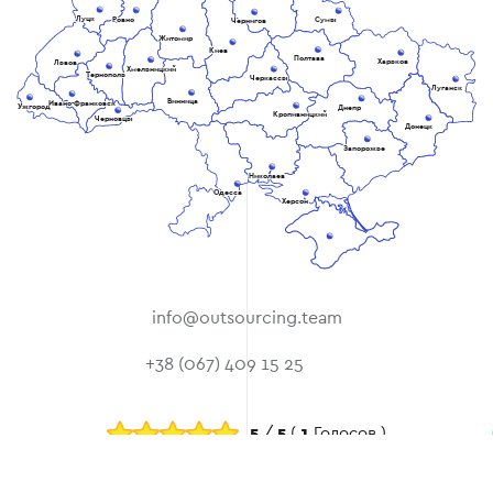
Луцк
Ровно
Сумы
Чернигов
Житомир
Киев
Полтава
Харьков
Львов
Хмельницкий
Тернополь
Черкассы
Луганск
Винница
Ивано-Франковск
Ужгород
Днепр
Кропивницкий
Черновцы
Донецк
Запорожье
Николаев
Одесса
Херсон
info@outsourcing.team
+38 (067) 409 15 25
5
/
5
(
1
Голосов )