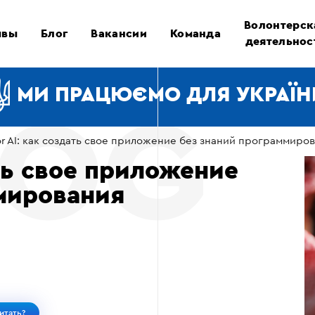
Волонтерск
ывы
Блог
Вакансии
Команда
деятельнос
МИ ПРАЦЮЄМО ДЛЯ УКРАЇН
or AI: как создать свое приложение без знаний программиро
ать свое приложение
мирования
итать?