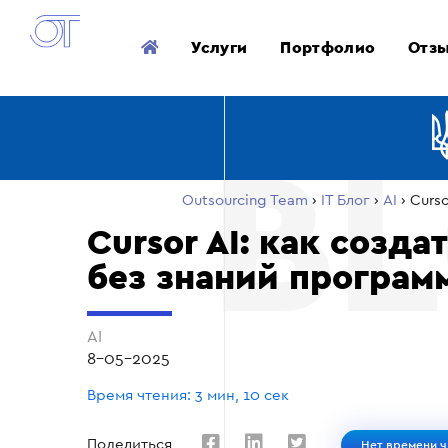
Услуги
Портфолио
Отз
Outsourcing Team
›
ІТ Блог
›
AI
›
Curs
Cursor AI: как созд
без знаний програм
AI
8-05-2025
Время чтения: 3 мин, 10 сек
Поделиться
Нет времени ч