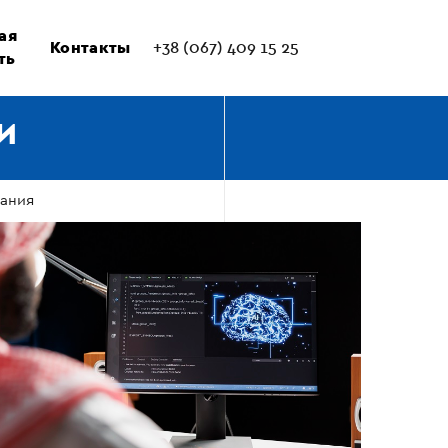
ая
Контакты
+38 (067) 409 15 25
ть
И
вания