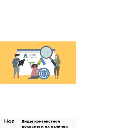
Ноя
Виды контекстной
рекламы и их отличия