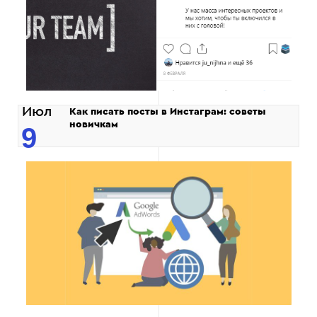
Июл
Как писать посты в Инстаграм: советы
новичкам
9