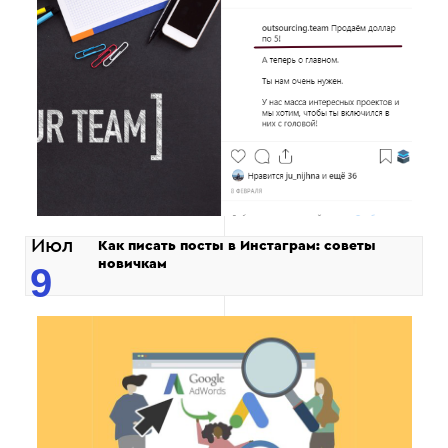
Июл
Как писать посты в Инстаграм: советы
новичкам
9