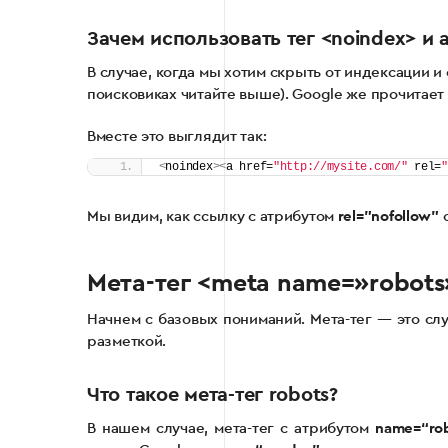
Зачем использовать тег <noindex> и а
В случае, когда мы хотим скрыть от индексации 
поисковиках читайте выше). Google же прочитает 
Вместе это выглядит так:
<
noindex
><
a href=
"http://mysite.com/"
 rel=
"
Мы видим, как ссылку с атрибутом
rel=”nofollow”
о
Мета-тег <meta name=»robots»
Начнем с базовых пониманий. Мета-тег — это сл
разметкой.
Что такое мета-тег robots?
В нашем случае, мета-тег с атрибутом
name=“rob