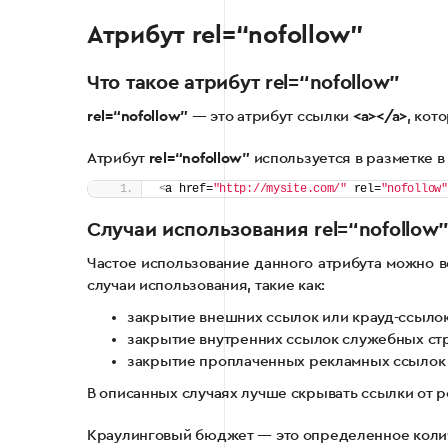
Атрибут rel=“nofollow”
Что такое атрибут rel=“nofollow”
rel=“nofollow”
— это атрибут ссылки
<a></a>
, кот
Атрибут
rel=“nofollow”
используется в разметке в 
<
a href=
"http://mysite.com/"
 rel=
"nofollow"
Случаи использования rel=“nofollow
Частое использование данного атрибута можно в
случаи использования, такие как:
закрытие внешних ссылок или крауд-ссылок,
закрытие внутренних ссылок служебных стр
закрытие проплаченных рекламных ссылок
В описанных случаях лучше скрывать ссылки от р
Краулинговый бюджет — это определенное количе