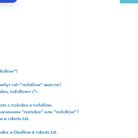
follow”?
ибут rel=”nofollow” вместе?
ex, nofollow» />.
s с noindex и nofollow.
значением “noindex” или “nofollow”?
 в robots.txt.
x и Disallow в robots.txt.