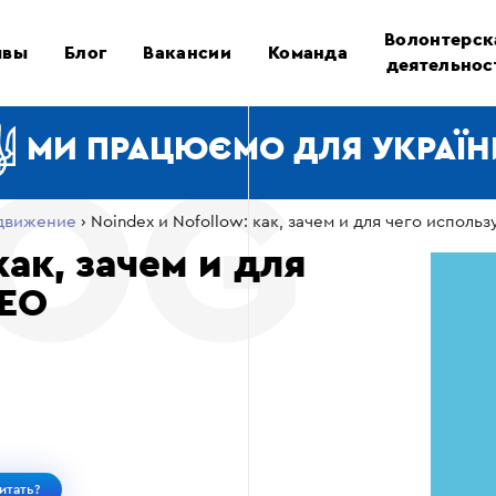
Волонтерск
ывы
Блог
Вакансии
Команда
деятельнос
МИ ПРАЦЮЄМО ДЛЯ УКРАЇН
движение
›
Noindex и Nofollow: как, зачем и для чего использ
как, зачем и для
SEO
итать?