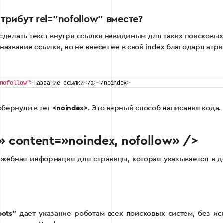
трибут rel=”nofollow” вместе?
и сделать текст внутри ссылки невидимым для таких поисковых
название ссылки, но не внесет ее в свой index благодаря атри
nofollow"
>
название ссылки
<
/a
><
/noindex
>
бернули в тег
<noindex>
. Это верный способ написания кода.
 content=»noindex, nofollow» />
ужебная информация для страницы, которая указывается в 
ots”
дает указание роботам всех поисковых систем, без ис