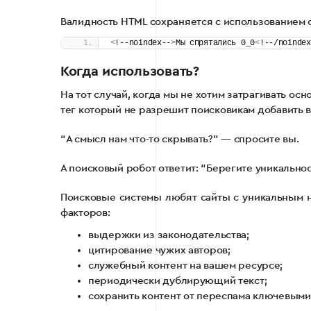
Валидность HTML сохраняется с использованием 
<
!--noindex--
>
Мы спрятались 0_0
<
!--/noindex
Когда использовать?
На тот случай, когда мы не хотим затрагивать о
тег который не разрешит поисковикам добавить 
“А смысл нам что-то скрывать?” — спросите вы.
А поисковый робот ответит: “Берегите уникальнос
Поисковые системы любят сайты с уникальным н
факторов:
выдержки из законодательства;
цитирование чужих авторов;
служебный контент на вашем ресурсе;
периодически дублирующий текст;
сохранить контент от переспама ключевыми 