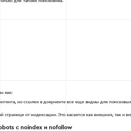
только для Yandex поисковика.
ы как:
контента, но ссылки в документе все еще видны для поисков
й странице от индексации. Это касается как внешних, так и в
bots с noindex и nofollow