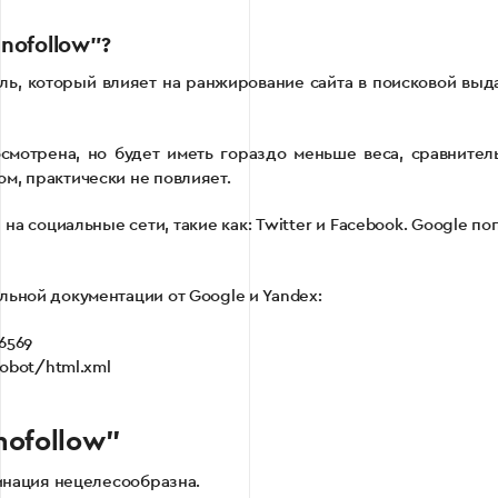
nofollow”?
ь, который влияет на ранжирование сайта в поисковой выд
смотрена, но будет иметь гораздо меньше веса, сравнитель
м, практически не повлияет.
на социальные сети, такие как: Twitter и Facebook. Google п
льной документации от Google и Yandex:
6569
robot/html.xml
nofollow”
бинация нецелесообразна.