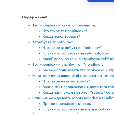
Содержание:
Тег <noindex> и как его применять.
Что такое тег <noindex>?
Когда использовать?
Атрибут rel=“nofollow”.
Что такое атрибут rel=“nofollow”.
Случаи использования rel=“nofollow”.
Какой вес у ссылки с атрибутом rel=“no
Тег <noindex> и атрибут rel=“nofollow”.
Зачем использовать тег <noindex> и атр
Мета-тег <meta name=»robots» content=»noind
Что такое мета-тег robots?
Варианты использования meta тега robot
Когда нам нужен мета-тег “robots” со 
Отличия между meta robots noindex и Disallow
Принципиальные отличия.
Случаи использования meta robots noinde