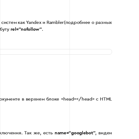
 систем как Yandex и Rambler(подробнее о разных
буту
rel=”nofollow”
.
документе в верхнем блоке <head></head> с HTML
ключения. Так же, есть
name=“googlebot”
, виден