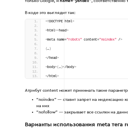
только Google, и
name=“yandex”
, соответственно 
В коде это выглядит так:
<
!DOCTYPE html
>
<
html
><
head
>
<
meta name=
"robots"
 content=
"noindex"
 /
>
(
…
)
<
/head
>
<
body
>(
…
)<
/body
>
<
/html
>
Атрибут content может принимать такие параметр
“noindex” — ставит запрет на индексацию 
на них
“nofollow” — закрывает все ссылки на данно
Варианты использования meta тега ro