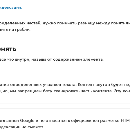
ндексации.
еделенных частей, нужно понимать разницу между понятиями no
пить на грабли.
енять
 все что внутри, называют содержанием элемента.
ытия определенных участков текста. Контент внутри будет н
мощью, мы запрещаем боту сканировать часть контента. Эту к
омпанией Google и не относится к официальной разметке HTML.
индексации не сможет.