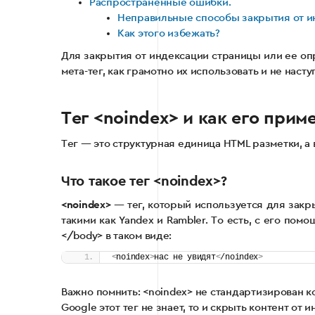
Распространенные ошибки.
Неправильные способы закрытия от и
Как этого избежать?
Для закрытия от индексации страницы или ее опр
мета-тег, как грамотно их использовать и не насту
Тег <noindex> и как его прим
Тег — это структурная единица HTML разметки, а
Что такое тег <noindex>?
<noindex>
— тег, который используется для закр
такими как Yandex и Rambler. То есть, с его по
</body> в таком виде:
<
noindex
>
нас не увидят
<
/noindex
>
Важно помнить: <noindex> не стандартизирован к
Google этот тег не знает, то и скрыть контент от 