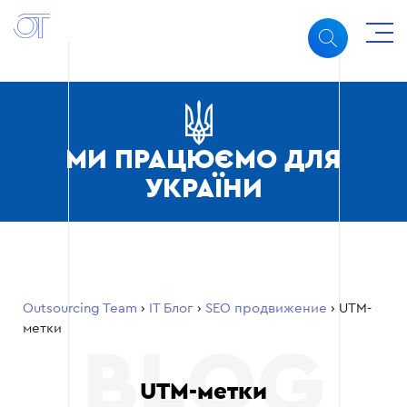
МИ ПРАЦЮЄМО ДЛЯ
УКРАЇНИ
Outsourcing Team
›
ІТ Блог
›
SEO продвижение
›
UTM-
метки
UTM-метки