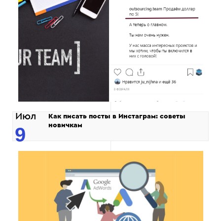
Июл
Как писать посты в Инстаграм: советы
новичкам
9