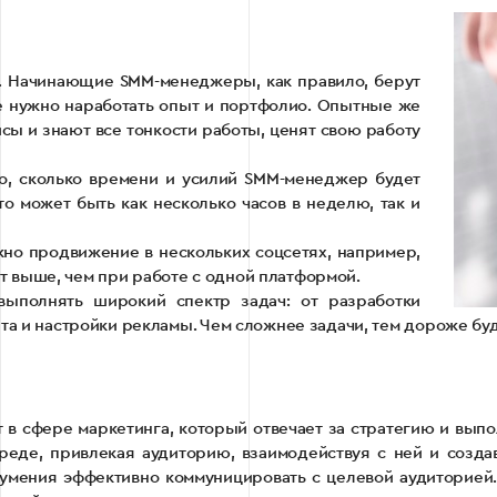
а. Начинающие SMM-менеджеры, как правило, берут
ще нужно наработать опыт и портфолио. Опытные же
ы и знают все тонкости работы, ценят свою работу
го, сколько времени и усилий SMM-менеджер будет
о может быть как несколько часов в неделю, так и
жно продвижение в нескольких соцсетях, например,
дет выше, чем при работе с одной платформой.
ыполнять широкий спектр задач: от разработки
а и настройки рекламы. Чем сложнее задачи, тем дороже буд
в сфере маркетинга, который отвечает за стратегию и вып
реде, привлекая аудиторию, взаимодействуя с ней и созда
и умения эффективно коммуницировать с целевой аудиторией