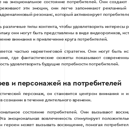
на эмоциональное состояние потребителей. Они создают 
ереживают эти эмоции, они легче запоминают рекламный 
 адреналиновый резонанс, который активизирует потребителей
ь различные типы контента, чтобы удовлетворить интересы 
ольку они могут быть представлены в виде видеороликов, ис
чение внимания и привлечение круга потребителей.
ляется частью маркетинговой стратегии. Они могут быть и
ания, где фантастические сюжеты показывают современны
ость удовлетворить будущие потребности потребителей.
оев и персонажей на потребителей
стический персонаж, он становится центром внимания и и
 в сознании в течение длительного времени.
иональное состояние потребителей. Они вызывают восхи
Эта эмоциональная вовлеченность стимулирует положитель
им героем может вызывать восхищение, помогая потребител