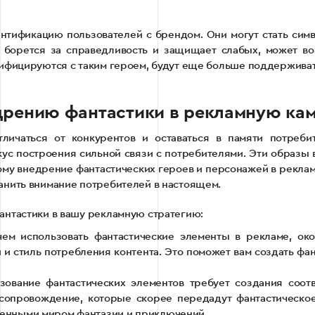
нтификацию пользователей с брендом. Они могут стать си
 борется за справедливость и защищает слабых, может во
тифицируются с таким героем, будут еще больше поддерживат
едрению фантастики в рекламную ка
личаться от конкурентов и оставаться в памяти потребит
вкус построения сильной связи с потребителями. Эти образ
ому внедрение фантастических героев и персонажей в рекла
анить внимание потребителей в настоящем.
антастики в вашу рекламную стратегию:
м использовать фантастические элементы в рекламе, око
 и стиль потребления контента. Это поможет вам создать фа
зование фантастических элементов требует создания соо
е сопровождение, которые скорее передадут фантастическо
щенными миром фантазии и приключений.