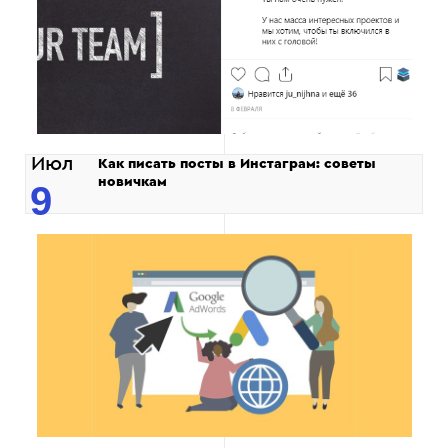
Июл
Как писать посты в Инстаграм: советы
новичкам
9