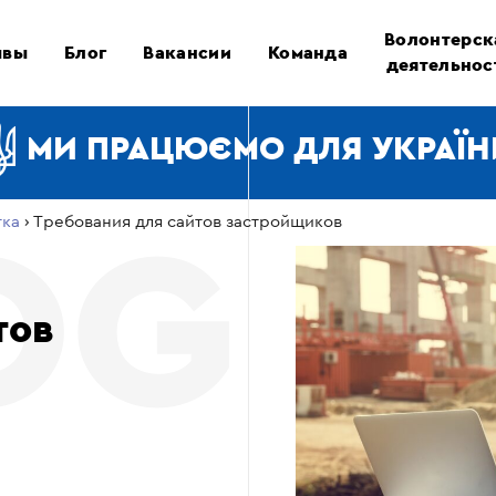
Волонтерск
ывы
Блог
Вакансии
Команда
деятельнос
МИ ПРАЦЮЄМО ДЛЯ УКРАЇН
тка
›
Требования для сайтов застройщиков
тов