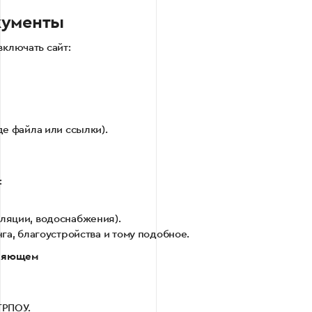
кументы
ключать сайт:
де файла или ссылки).
:
ляции, водоснабжения).
га, благоустройства и тому подобное.
вляющем
ГРПОУ.