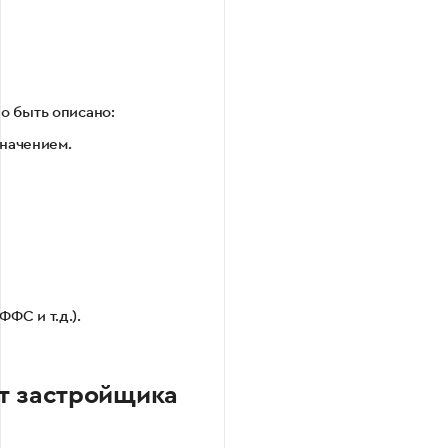
 быть описано:
начением.
ФС и т.д.).
т застройщика